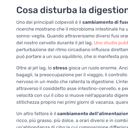
Cosa disturba la digestion
Uno dei principali colpevoli è il
cambiamento di fuso 
ricerche mostrano che il microbioma intestinale ha un
sonno-veglia. Quando attraversiamo diversi fusi orari,
del nostro cervello durante il jet lag.
Uno studio pubbl
perturbazione del ritmo circadiano influisce dirett
può portare a un suo squilibrio, che si manifesta prop
Oltre al jet lag, lo
stress
gioca un ruolo enorme. Anche
bagagli, la preoccupazione per il viaggio, il controllo
nervoso in un modo che rallenta la digestione. L'intes
attraverso il cosiddetto asse intestino-cervello, e pe
velocità con cui il cibo si muove nell'apparato dige
stitichezza proprio nei primi giorni di vacanza, q
Un altro fattore è il
cambiamento dell'alimentazio
ricco, più grasso, più dolce, a orari diversi e in combi
un'abbondanza di cibo la cui composizione differisce