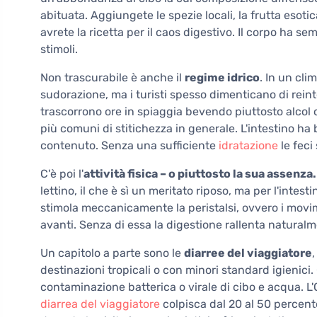
abituata. Aggiungete le spezie locali, la frutta esotic
avrete la ricetta per il caos digestivo. Il corpo ha s
stimoli.
Non trascurabile è anche il
regime idrico
. In un cli
sudorazione, ma i turisti spesso dimenticano di rein
trascorrono ore in spiaggia bevendo piuttosto alcol 
più comuni di stitichezza in generale. L'intestino ha
contenuto. Senza una sufficiente
idratazione
le feci
C'è poi l'
attività fisica – o piuttosto la sua assenza.
lettino, il che è sì un meritato riposo, ma per l'intes
stimola meccanicamente la peristalsi, ovvero i movime
avanti. Senza di essa la digestione rallenta natural
Un capitolo a parte sono le
diarree del viaggiatore
,
destinazioni tropicali o con minori standard igienic
contaminazione batterica o virale di cibo e acqua. L
diarrea del viaggiatore
colpisca dal 20 al 50 percento 