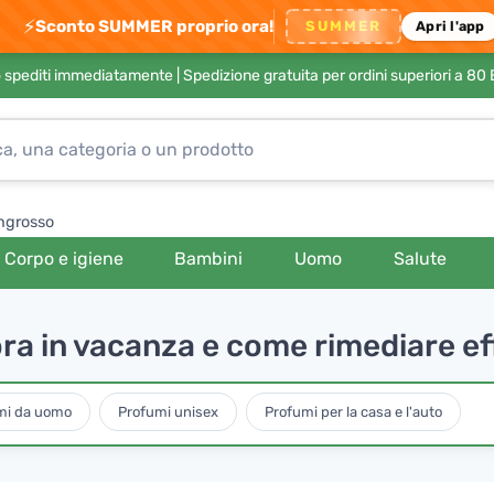
⚡
Sconto SUMMER proprio ora!
SUMMER
Apri l'app
no spediti immediatamente |
Spedizione gratuita per ordini superiori a 80
ngrosso
Corpo e igiene
Bambini
Uomo
Salute
ora in vacanza e come rimediare e
mi da uomo
Profumi unisex
Profumi per la casa e l'auto