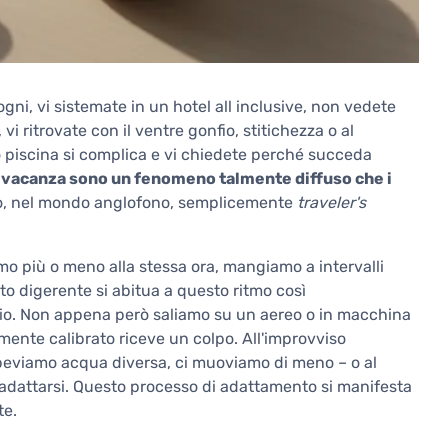
ogni, vi sistemate in un hotel all inclusive, non vedete
 vi ritrovate con il ventre gonfio, stitichezza o al
do piscina si complica e vi chiedete perché succeda
in vacanza sono un fenomeno talmente diffuso che i
, nel mondo anglofono, semplicemente
traveler's
mo più o meno alla stessa ora, mangiamo a intervalli
rato digerente si abitua a questo ritmo così
o. Non appena però saliamo su un aereo o in macchina
mente calibrato riceve un colpo. All'improvviso
viamo acqua diversa, ci muoviamo di meno – o al
r adattarsi. Questo processo di adattamento si manifesta
te.