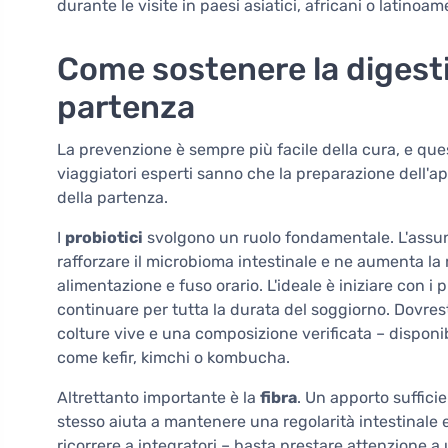
durante le visite in paesi asiatici, africani o latinoam
Come sostenere la digesti
partenza
La prevenzione è sempre più facile della cura, e ques
viaggiatori esperti sanno che la preparazione dell'ap
della partenza.
I
probiotici
svolgono un ruolo fondamentale. L'assunz
rafforzare il microbioma intestinale e ne aumenta la
alimentazione e fuso orario. L'ideale è iniziare con i
continuare per tutta la durata del soggiorno. Dovres
colture vive e una composizione verificata – disponib
come kefir, kimchi o kombucha.
Altrettanto importante è la
fibra
. Un apporto suffici
stesso aiuta a mantenere una regolarità intestinale e 
ricorrere a integratori – basta prestare attenzione a 