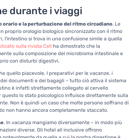
e durante i viaggi
orario e la perturbazione del ritmo circadiano
. Le
 proprio orologio biologico sincronizzato con il ritmo
 l'intestino si trova in una confusione simile a quella
icato sulla rivista Cell
ha dimostrato che la
amente sulla composizione del microbioma intestinale e
rio con disturbi digestivi.
 quello piacevole. I preparativi per le vacanze, i
 dei documenti e dei bagagli – tutto ciò attiva il sistema
tino è infatti strettamente collegato al cervello
r questo lo stato psicologico influisce direttamente sulla
rente. Non è quindi un caso che molte persone soffrano di
uando non hanno ancora completamente staccato.
ne
. In vacanza mangiamo diversamente – in modo più
nazioni diverse. Gli hotel all inclusive offrono
 notevolmente da quella a cui la nostra digestione è