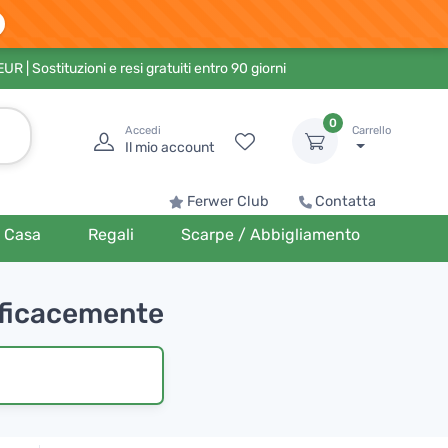
 EUR
| Sostituzioni e resi gratuiti entro 90 giorni
0
Accedi
Carrello
Il mio account
Ferwer Club
Contatta
Casa
Regali
Scarpe / Abbigliamento
fficacemente