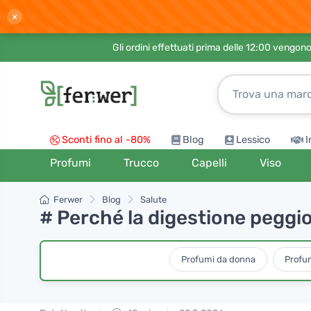
×
Gli ordini effettuati prima delle 12:00 vengo
Sconti fino al -80%
Blog
Lessico
I
Profumi
Trucco
Capelli
Viso
Ferwer
Blog
Salute
# Perché la digestione peggi
Profumi da donna
Profu