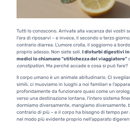
Tutti lo conoscono. Arrivate alla vacanza dei vostri s
l'ora di riposarvi – e invece, il secondo o terzo giorno,
contrario diarrea. L'umore crolla, il soggiorno a bor
proprio adesso. Non siete soli.
I disturbi digestivi 
medici lo chiamano "stitichezza del viaggiatore"
o
constipation
. Ma perché accade e cosa si può fare?
Il corpo umano è un animale abitudinario. Ci sveglia
simili, ci muoviamo in luoghi a noi familiari e l'appa
profondamente da funzionare quasi come un orologi
verso una destinazione lontana, l'intero sistema fine
dormiamo diversamente, mangiamo diversamente, be
contrario di più – e il corpo ha bisogno di tempo pe
nel modo più evidente proprio nell'apparato digeren