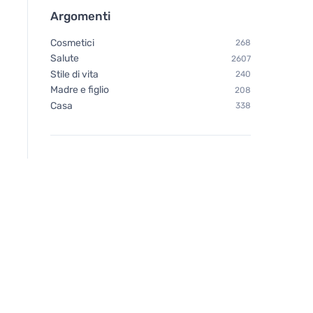
Argomenti
Cosmetici
268
Salute
2607
Stile di vita
240
Vegetology Vegetology
Vegetology Vitashi
Madre e figlio
208
Active Energy - Contro la
vitamina D3 in com
Casa
338
stanchezza e l'esaurimento,
1000 iu 60 compres
60 capsule