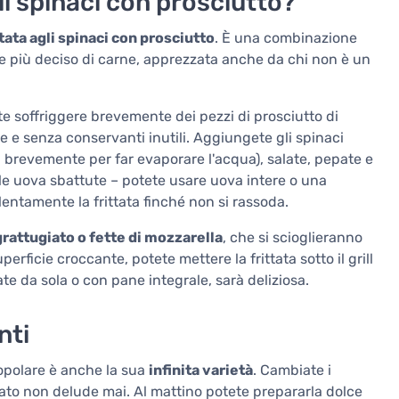
li spinaci con prosciutto?
ttata agli spinaci con prosciutto
. È una combinazione
re più deciso di carne, apprezzata anche da chi non è un
te soffriggere brevemente dei pezzi di prosciutto di
e e senza conservanti inutili. Aggiungete gli spinaci
arli brevemente per far evaporare l'acqua), salate, pepate e
le uova sbattute – potete usare uova intere o una
entamente la frittata finché non si rassoda.
rattugiato o fette di mozzarella
, che si scioglieranno
erficie croccante, potete mettere la frittata sotto il grill
te da sola o con pane integrale, sarà deliziosa.
nti
 popolare è anche la sua
infinita varietà
. Cambiate i
ltato non delude mai. Al mattino potete prepararla dolce