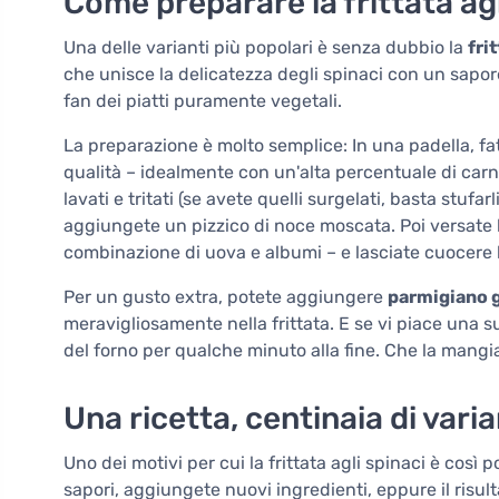
Come preparare la frittata ag
Una delle varianti più popolari è senza dubbio la
fri
che unisce la delicatezza degli spinaci con un sapo
fan dei piatti puramente vegetali.
La preparazione è molto semplice: In una padella, fa
qualità – idealmente con un'alta percentuale di carn
lavati e tritati (se avete quelli surgelati, basta stuf
aggiungete un pizzico di noce moscata. Poi versate 
combinazione di uova e albumi – e lasciate cuocere l
Per un gusto extra, potete aggiungere
parmigiano g
meravigliosamente nella frittata. E se vi piace una sup
del forno per qualche minuto alla fine. Che la mangia
Una ricetta, centinaia di varia
Uno dei motivi per cui la frittata agli spinaci è così
sapori, aggiungete nuovi ingredienti, eppure il risu