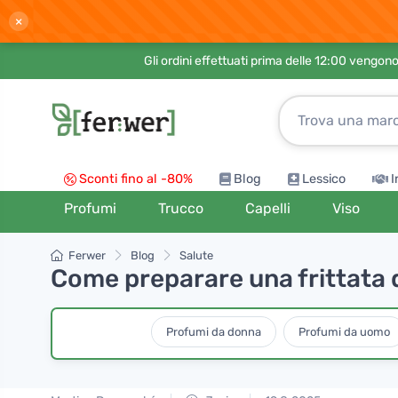
×
Gli ordini effettuati prima delle 12:00 vengo
Sconti fino al -80%
Blog
Lessico
I
Profumi
Trucco
Capelli
Viso
Ferwer
Blog
Salute
Come preparare una frittata di 
Profumi da donna
Profumi da uomo