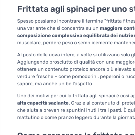
Frittata agli spinaci per uno st
Spesso possiamo incontrare il termine "frittata fit
una variante che si concentra su un
maggiore conte
composizione complessiva equilibrata dei nutrie
muscolare, perdere peso o semplicemente mantenere 
Al posto delle uova intere, a volte si utilizzano solo 
Aggiungendo prosciutto di qualità con una maggiore
ottenere un contenuto proteico ancora più elevato sen
verdure fresche – come pomodorini, peperoni o rucol
sapore, ma anche un bell'aspetto.
Uno dei motivi per cui la frittata agli spinaci è così 
alta capacità saziante
. Grazie al contenuto di prote
che aiuta a prevenire spuntini inutili tra i pasti. È
mattutino o come pranzo leggero durante la giornata