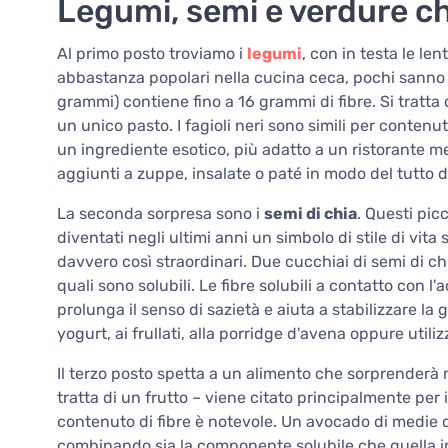
Legumi, semi e verdure c
Al primo posto troviamo i
legumi
, con in testa le len
abbastanza popolari nella cucina ceca, pochi sanno 
grammi) contiene fino a 16 grammi di fibre. Si tratta
un unico pasto. I fagioli neri sono simili per conte
un ingrediente esotico, più adatto a un ristorante 
aggiunti a zuppe, insalate o paté in modo del tutto d
La seconda sorpresa sono i
semi di chia
. Questi pic
diventati negli ultimi anni un simbolo di stile di vi
davvero così straordinari. Due cucchiai di semi di ch
quali sono solubili. Le fibre solubili a contatto con 
prolunga il senso di sazietà e aiuta a stabilizzare la 
yogurt, ai frullati, alla porridge d'avena oppure utili
Il terzo posto spetta a un alimento che sorprenderà mo
tratta di un frutto – viene citato principalmente per 
contenuto di fibre è notevole. Un avocado di medie d
combinando sia la componente solubile che quella ins