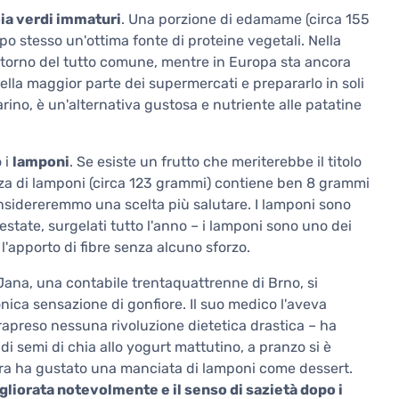
soia verdi immaturi
. Una porzione di edamame (circa 155
o stesso un'ottima fonte di proteine vegetali. Nella
orno del tutto comune, mentre in Europa sta ancora
ella maggior parte dei supermercati e prepararlo in soli
rino, è un'alternativa gustosa e nutriente alle patatine
 i
lamponi
. Se esiste un frutto che meriterebbe il titolo
tazza di lamponi (circa 123 grammi) contiene ben 8 grammi
onsidereremmo una scelta più salutare. I lamponi sono
'estate, surgelati tutto l'anno – i lamponi sono uno dei
'apporto di fibre senza alcuno sforzo.
na, una contabile trentaquattrenne di Brno, si
onica sensazione di gonfiore. Il suo medico l'aveva
trapreso nessuna rivoluzione dietetica drastica – ha
 semi di chia allo yogurt mattutino, a pranzo si è
era ha gustato una manciata di lamponi come dessert.
gliorata notevolmente e il senso di sazietà dopo i