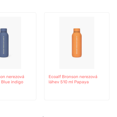
son nerezová
Ecoalf Bronson nerezová
 Blue indigo
láhev 510 ml Papaya