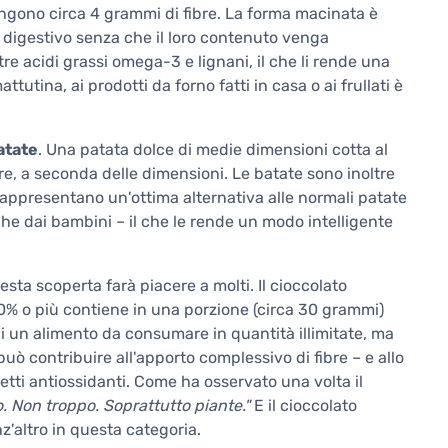
tengono circa 4 grammi di fibre. La forma macinata è
to digestivo senza che il loro contenuto venga
re acidi grassi omega-3 e lignani, il che li rende una
utina, ai prodotti da forno fatti in casa o ai frullati è
atate
. Una patata dolce di medie dimensioni cotta al
re, a seconda delle dimensioni. Le batate sono inoltre
Rappresentano un'ottima alternativa alle normali patate
he dai bambini – il che le rende un modo intelligente
esta scoperta farà piacere a molti. Il cioccolato
0% o più contiene in una porzione (circa 30 grammi)
di un alimento da consumare in quantità illimitate, ma
uò contribuire all'apporto complessivo di fibre – e allo
etti antiossidanti. Come ha osservato una volta il
. Non troppo. Soprattutto piante."
E il cioccolato
nz'altro in questa categoria.