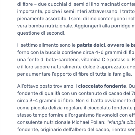
di fibre – due cucchiai di semi di lino macinati con
importante, poiché i semi interi attraversano il trat
pienamente assorbito. I semi di lino contengono inolt
vera bomba nutrizionale. Aggiungerli alla porridge matt
questione di secondi.
Il settimo alimento sono le
patate dolci, ovvero le b
forno con la buccia contiene circa 4-6 grammi di fib
una fonte di beta-carotene, vitamina C e potassio. 
e il loro sapore naturalmente dolce è apprezzato anc
per aumentare l'apporto di fibre di tutta la famiglia.
All'ottavo posto troviamo il
cioccolato fondente
. Qu
fondente di qualità con un contenuto di cacao del 7
circa 3-4 grammi di fibre. Non si tratta ovviamente 
come piccola delizia regolare il cioccolato fondente p
stesso tempo fornire all'organismo flavonoidi con eff
consulente nutrizionale Michael Pollan:
"Mangia cibo
fondente, originario dell'albero del cacao, rientra se