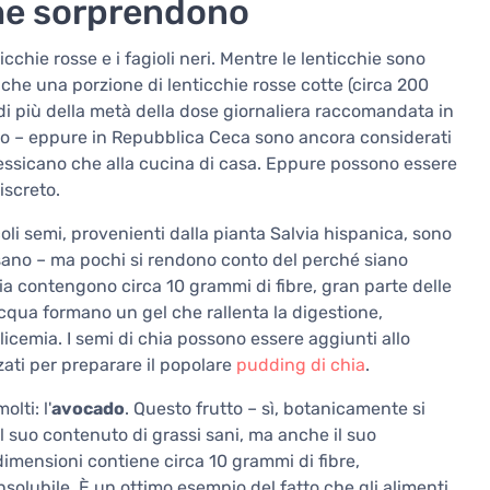
he sorprendono
ticchie rosse e i fagioli neri. Mentre le lenticchie sono
che una porzione di lenticchie rosse cotte (circa 200
 di più della metà della dose giornaliera raccomandata in
nuto – eppure in Repubblica Ceca sono ancora considerati
messicano che alla cucina di casa. Eppure possono essere
iscreto.
coli semi, provenienti dalla pianta Salvia hispanica, sono
ta sano – ma pochi si rendono conto del perché siano
ia contengono circa 10 grammi di fibre, gran parte delle
l'acqua formano un gel che rallenta la digestione,
glicemia. I semi di chia possono essere aggiunti allo
zzati per preparare il popolare
pudding di chia
.
lti: l'
avocado
. Questo frutto – sì, botanicamente si
il suo contenuto di grassi sani, ma anche il suo
imensioni contiene circa 10 grammi di fibre,
olubile. È un ottimo esempio del fatto che gli alimenti