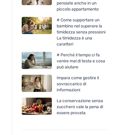
pensiate anche in un
piccolo appartamento
# Come supportare un
bambino nel superare la
timidezza senza pressioni
La timidezza è una
caratteri
# Perché il tempo ci fa
venire mal di testa e cosa
può aiutare
Impara come gestire il
sovraccarico di
Ecoalf Bronson nerezová
Ecoalf Bronson ner
informazioni
láhev 510 ml Grey
láhev 510 ml Světlé
La conservazione senza
zucchero vale la pena di
essere provata