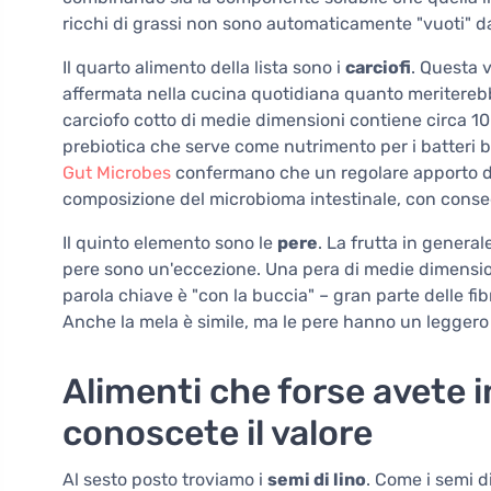
ricchi di grassi non sono automaticamente "vuoti" dal
Il quarto alimento della lista sono i
carciofi
. Questa 
affermata nella cucina quotidiana quanto meriterebbe
carciofo cotto di medie dimensioni contiene circa 10 g
prebiotica che serve come nutrimento per i batteri be
Gut Microbes
confermano che un regolare apporto di 
composizione del microbioma intestinale, con conseg
Il quinto elemento sono le
pere
. La frutta in general
pere sono un'eccezione. Una pera di medie dimension
parola chiave è "con la buccia" – gran parte delle fibre
Anche la mela è simile, ma le pere hanno un leggero
Alimenti che forse avete i
conoscete il valore
Al sesto posto troviamo i
semi di lino
. Come i semi d