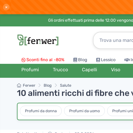
×
Gli ordini effettuati prima delle 12:00 vengo
Sconti fino al -80%
Blog
Lessico
I
Profumi
Trucco
Capelli
Viso
Ferwer
Blog
Salute
10 alimenti ricchi di fibre ch
Profumi da donna
Profumi da uomo
Profumi un