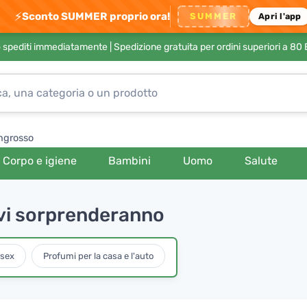
⚡
Sconto SUMMER proprio ora!
SUMMER
Apri l'app
no spediti immediatamente |
Spedizione gratuita per ordini superiori a 80
ngrosso
Corpo e igiene
Bambini
Uomo
Salute
e vi sorprenderanno
isex
Profumi per la casa e l'auto