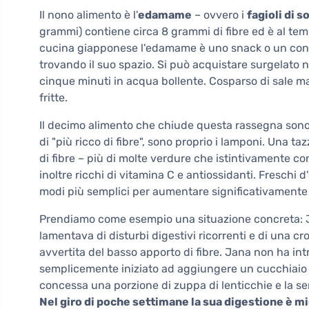
Il nono alimento è l'
edamame
– ovvero i
fagioli di 
grammi) contiene circa 8 grammi di fibre ed è al temp
cucina giapponese l'edamame è uno snack o un cont
trovando il suo spazio. Si può acquistare surgelato n
cinque minuti in acqua bollente. Cosparso di sale ma
fritte.
Il decimo alimento che chiude questa rassegna sono
di "più ricco di fibre", sono proprio i lamponi. Una 
di fibre – più di molte verdure che istintivamente c
inoltre ricchi di vitamina C e antiossidanti. Freschi d
modi più semplici per aumentare significativamente l
Prendiamo come esempio una situazione concreta: Ja
lamentava di disturbi digestivi ricorrenti e di una cr
avvertita del basso apporto di fibre. Jana non ha in
semplicemente iniziato ad aggiungere un cucchiaio di
concessa una porzione di zuppa di lenticchie e la s
Nel giro di poche settimane la sua digestione è mi