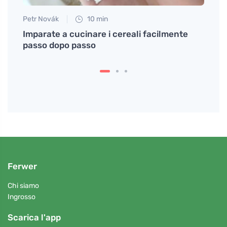
Petr Novák
10 min
Petr N
 e
Imparate a cucinare i cereali facilmente
# Mic
passo dopo passo
minut
Ferwer
Chi siamo
Ingrosso
Scarica l'app