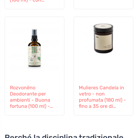
arancia, chiodi di
garofano e cannella
Rozvoněno
Mulieres Candela in
Deodorante per
vetro - non
ambienti - Buona
profumata (180 ml) -
fortuna (100 ml) -
fino a 35 ore di
con rosmarino e
combustione
lavanda
Perché la disciplina tradizionale