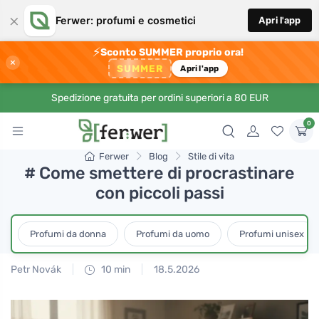
×
Ferwer: profumi e cosmetici
Apri l'app
⚡
Sconto SUMMER proprio ora!
×
SUMMER
Apri l'app
Spedizione gratuita per ordini superiori a 80 EUR
0
Ferwer
Blog
Stile di vita
# Come smettere di procrastinare
con piccoli passi
Profumi da donna
Profumi da uomo
Profumi unisex
Petr Novák
10 min
18.5.2026