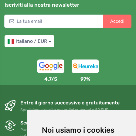
Iscriviti alla nostra newsletter
Accedi
Italiano / EUR
4,7/5
97%
Entro il giorno successivo e gratuitamente
Spedizione gratuita per ordini superiori a 80 EUR
Scambi e resi gratuiti
Noi usiamo i cookies
Puoi restituire o cambiare il tuo ordine in qualsiasi momento
entro 90 giorni