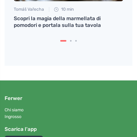
Tomáš Vařecha
10 min
Martin
e in
Scopri la magia della marmellata di
Scopri
pomodori e portala sulla tua tavola
zuppa
Ferwer
Chi siamo
Ingrosso
Scarica l'app