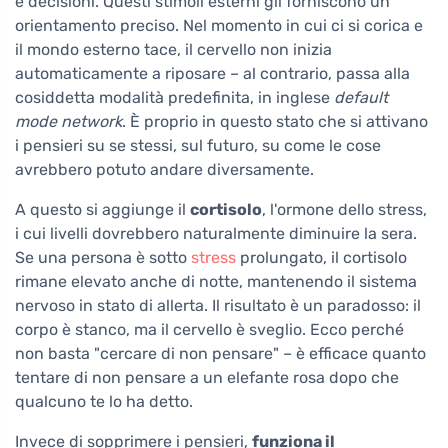
e decisioni. Questi stimoli esterni gli forniscono un
orientamento preciso. Nel momento in cui ci si corica e
il mondo esterno tace, il cervello non inizia
automaticamente a riposare – al contrario, passa alla
cosiddetta modalità predefinita, in inglese
default
mode network
. È proprio in questo stato che si attivano
i pensieri su se stessi, sul futuro, su come le cose
avrebbero potuto andare diversamente.
A questo si aggiunge il
cortisolo
, l'ormone dello stress,
i cui livelli dovrebbero naturalmente diminuire la sera.
Se una persona è sotto
stress
prolungato, il cortisolo
rimane elevato anche di notte, mantenendo il sistema
nervoso in stato di allerta. Il risultato è un paradosso: il
corpo è stanco, ma il cervello è sveglio. Ecco perché
non basta "cercare di non pensare" – è efficace quanto
tentare di non pensare a un elefante rosa dopo che
qualcuno te lo ha detto.
Invece di sopprimere i pensieri,
funziona il