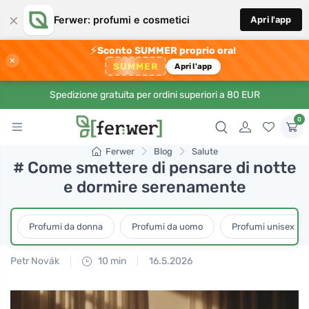
×
Ferwer: profumi e cosmetici
Apri l'app
⚡
Sconto SUMMER proprio ora!
×
SUMMER
Apri l'app
Spedizione gratuita per ordini superiori a 80 EUR
0
Ferwer
Blog
Salute
# Come smettere di pensare di notte
e dormire serenamente
Profumi da donna
Profumi da uomo
Profumi unisex
Petr Novák
10 min
16.5.2026