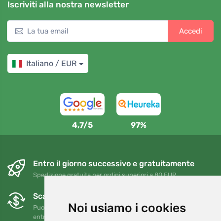
Iscriviti alla nostra newsletter
Accedi
Italiano / EUR
4,7/5
97%
Entro il giorno successivo e gratuitamente
Spedizione gratuita per ordini superiori a 80 EUR
Scambi e resi gratuiti
Noi usiamo i cookies
Puoi restituire o cambiare il tuo ordine in qualsiasi momento
entro 90 giorni