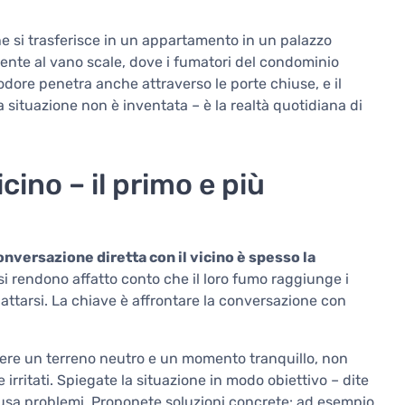
 si trasferisce in un appartamento in un palazzo
ente al vano scale, dove i fumatori del condominio
odore penetra anche attraverso le porte chiuse, e il
a situazione non è inventata – è la realtà quotidiana di
cino – il primo e più
onversazione diretta con il vicino è spesso la
 si rendono affatto conto che il loro fumo raggiunge i
dattarsi. La chiave è affrontare la conversazione con
iere un terreno neutro e un momento tranquillo, non
irritati. Spiegate la situazione in modo obiettivo – dite
usa problemi. Proponete soluzioni concrete: ad esempio