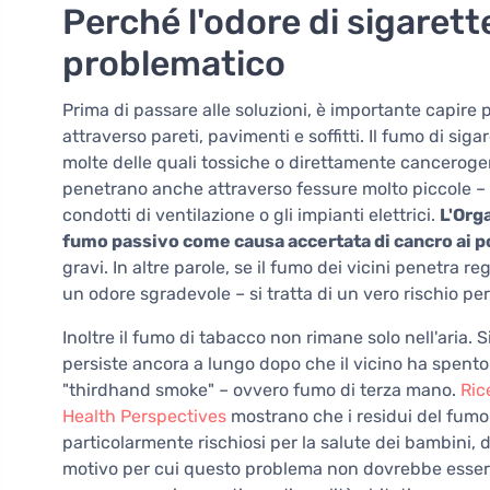
Perché l'odore di sigaret
problematico
Prima di passare alle soluzioni, è importante capire
attraverso pareti, pavimenti e soffitti. Il fumo di si
molte delle quali tossiche o direttamente cancerogen
penetrano anche attraverso fessure molto piccole – at
condotti di ventilazione o gli impianti elettrici.
L'Org
fumo passivo come causa accertata di cancro ai 
gravi. In altre parole, se il fumo dei vicini penetra 
un odore sgradevole – si tratta di un vero rischio per 
Inoltre il fumo di tabacco non rimane solo nell'aria. Si
persiste ancora a lungo dopo che il vicino ha spento
"thirdhand smoke" – ovvero fumo di terza mano.
Ric
Health Perspectives
mostrano che i residui del fumo
particolarmente rischiosi per la salute dei bambini, d
motivo per cui questo problema non dovrebbe essere