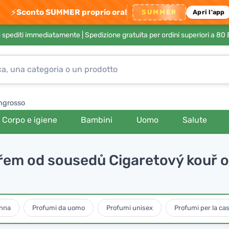
⚡
Sconto SUMMER proprio ora!
SUMMER
Apri l'app
no spediti immediatamente |
Spedizione gratuita per ordini superiori a 80
ngrosso
Corpo e igiene
Bambini
Uomo
Salute
uřem od sousedů Cigaretový kouř 
onna
Profumi da uomo
Profumi unisex
Profumi per la cas