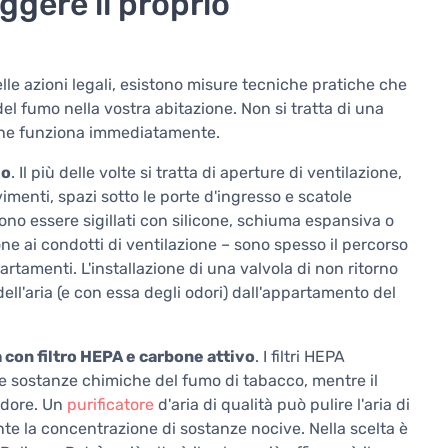
ggere il proprio
lle azioni legali, esistono misure tecniche pratiche che
el fumo nella vostra abitazione. Non si tratta di una
 che funziona immediatamente.
mo
. Il più delle volte si tratta di aperture di ventilazione,
vimenti, spazi sotto le porte d'ingresso e scatole
sono essere sigillati con silicone, schiuma espansiva o
ione ai condotti di ventilazione – sono spesso il percorso
rtamenti. L'installazione di una valvola di non ritorno
ell'aria (e con essa degli odori) dall'appartamento del
a con filtro HEPA e carbone attivo
. I filtri HEPA
o le sostanze chimiche del fumo di tabacco, mentre il
odore. Un
purificatore
d'aria di qualità può pulire l'aria di
ente la concentrazione di sostanze nocive. Nella scelta è