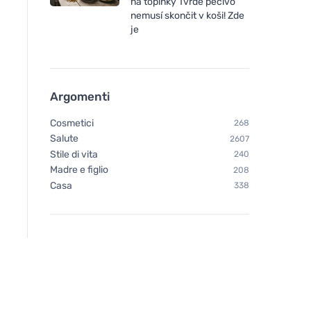
na topinky Tvrdé pečivo
nemusí skončit v koši! Zde
je
Argomenti
Cosmetici
268
Salute
2607
Stile di vita
240
Madre e figlio
208
Casa
338