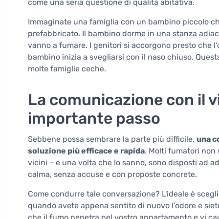
come una seria questione di qualità abitativa.
Immaginate una famiglia con un bambino piccolo che
prefabbricato. Il bambino dorme in una stanza adiac
vanno a fumare. I genitori si accorgono presto che l'
bambino inizia a svegliarsi con il naso chiuso. Quest
molte famiglie ceche.
La comunicazione con il vi
importante passo
Sebbene possa sembrare la parte più difficile,
una c
soluzione più efficace e rapida
. Molti fumatori non
vicini – e una volta che lo sanno, sono disposti ad a
calma, senza accuse e con proposte concrete.
Come condurre tale conversazione? L'ideale è scegl
quando avete appena sentito di nuovo l'odore e siete 
che il fumo penetra nel vostro appartamento e vi ca