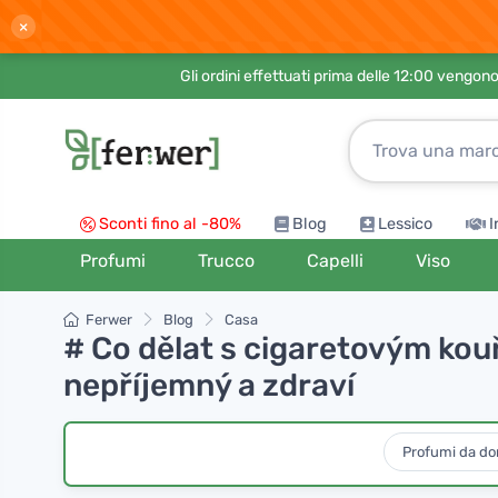
×
Gli ordini effettuati prima delle 12:00 vengo
Sconti fino al -80%
Blog
Lessico
I
Profumi
Trucco
Capelli
Viso
Ferwer
Blog
Casa
# Co dělat s cigaretovým ko
nepříjemný a zdraví
Profumi da d