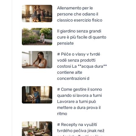
Allenamento per le
persone che odiano il
classico esercizio fisico
Il giardino senza grandi
cure è più facile di quanto
pensiate
# Péče o vlasy v tvrdé
vodě senza prodotti
costosi La **acqua dura**
contiene alte
concentrazioni d
# Come gestire il sonno
quando si lavora a turni
Lavorare a turni può
mettere a dura prova il
ritmo
# Recepty na využití
tvrdého pečiva jinak než