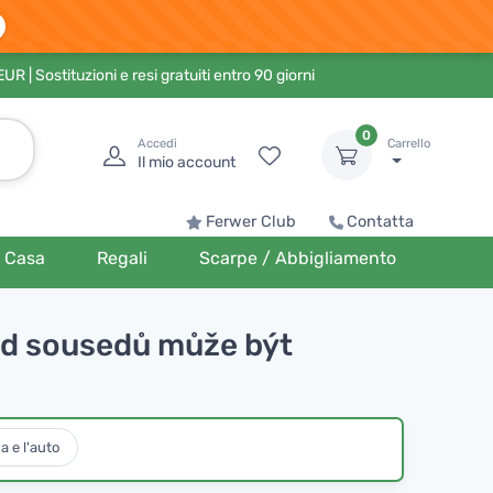
 EUR
| Sostituzioni e resi gratuiti entro 90 giorni
0
Accedi
Carrello
Il mio account
Ferwer Club
Contatta
Casa
Regali
Scarpe / Abbigliamento
od sousedů může být
a e l'auto