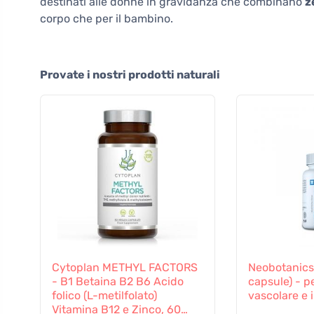
destinati alle donne in gravidanza che combinano
z
corpo che per il bambino.
Provate i nostri prodotti naturali
Cytoplan METHYL FACTORS
Neobotanics
- B1 Betaina B2 B6 Acido
capsule) - pe
folico (L-metilfolato)
vascolare e i
Vitamina B12 e Zinco, 60