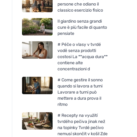
persone che odiano il
classico esercizio fisico
Il giardino senza grandi
cure è più facile di quanto
pensiate
# Péče o vlasy v tvrdé
vodě senza prodotti
costosi La **acqua dura**
contiene alte
concentrazioni d
# Come gestire il sonno
quando si lavora a turni
Lavorare a turni può
mettere a dura prova il
ritmo
# Recepty na využití
tvrdého pečiva jinak než
na topinky Tvrdé pečivo
nemusí skončit v koši! Zde