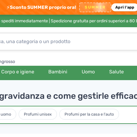
⚡
Sconto SUMMER proprio ora!
SUMMER
Apri l'app
no spediti immediatamente |
Spedizione gratuita per ordini superiori a 80
ngrosso
Corpo e igiene
Bambini
Uomo
Salute
gravidanza e come gestirle effic
a uomo
Profumi unisex
Profumi per la casa e l'auto