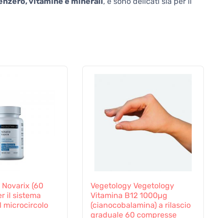
enzero, vitamine e minerali
, e sono delicati sia per il
 Novarix (60
Vegetology Vegetology
r il sistema
Vitamina B12 1000µg
l microcircolo
(cianocobalamina) a rilascio
graduale 60 compresse