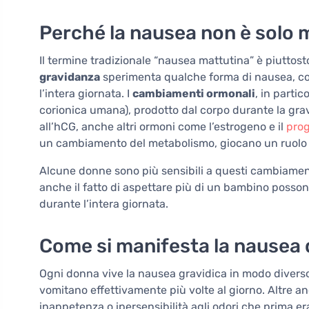
Perché la nausea non è solo 
Il termine tradizionale “nausea mattutina” è piuttosto 
gravidanza
sperimenta qualche forma di nausea, con
l’intera giornata. I
cambiamenti ormonali
, in parti
corionica umana), prodotto dal corpo durante la gravi
all’hCG, anche altri ormoni come l’estrogeno e il
pro
un cambiamento del metabolismo, giocano un ruolo
Alcune donne sono più sensibili a questi cambiament
anche il fatto di aspettare più di un bambino posson
durante l’intera giornata.
Come si manifesta la nausea d
Ogni donna vive la nausea gravidica in modo diver
vomitano effettivamente più volte al giorno. Altre a
inappetenza o ipersensibilità agli odori che prima er