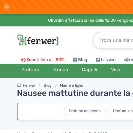
×
Gli ordini effettuati prima delle 12:00 vengo
Sconti fino al -80%
Blog
Lessico
I
Profumi
Trucco
Capelli
Viso
Ferwer
Blog
Madre e figlio
Nausee mattutine durante la 
Profumi da donna
Profumi d