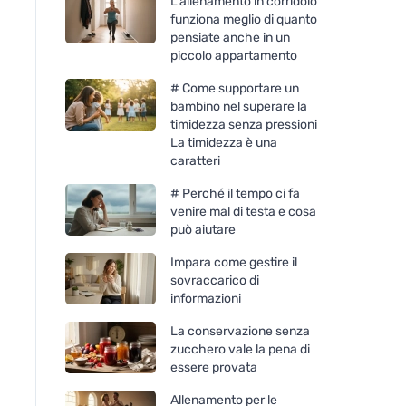
L'allenamento in corridoio
funziona meglio di quanto
pensiate anche in un
piccolo appartamento
# Come supportare un
bambino nel superare la
timidezza senza pressioni
La timidezza è una
caratteri
# Perché il tempo ci fa
venire mal di testa e cosa
può aiutare
Impara come gestire il
sovraccarico di
informazioni
La conservazione senza
zucchero vale la pena di
essere provata
Allenamento per le