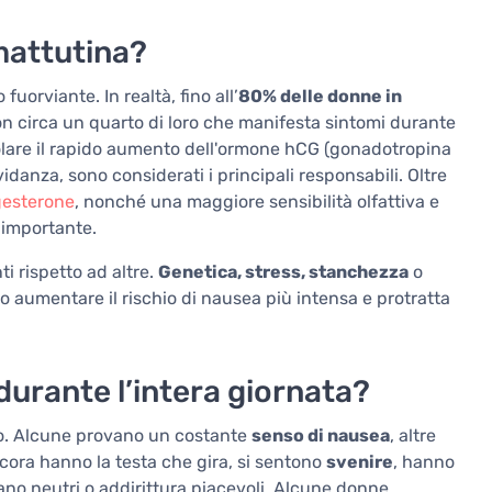
mattutina?
fuorviante. In realtà, fino all’
80% delle donne in
 circa un quarto di loro che manifesta sintomi durante
colare il rapido aumento dell'ormone hCG (gonadotropina
danza, sono considerati i principali responsabili. Oltre
gesterone
, nonché una maggiore sensibilità olfattiva e
 importante.
i rispetto ad altre.
Genetica, stress, stanchezza
o
o aumentare il rischio di nausea più intensa e protratta
urante l’intera giornata?
so. Alcune provano un costante
senso di nausea
, altre
ncora hanno la testa che gira, si sentono
svenire
, hanno
ano neutri o addirittura piacevoli. Alcune donne