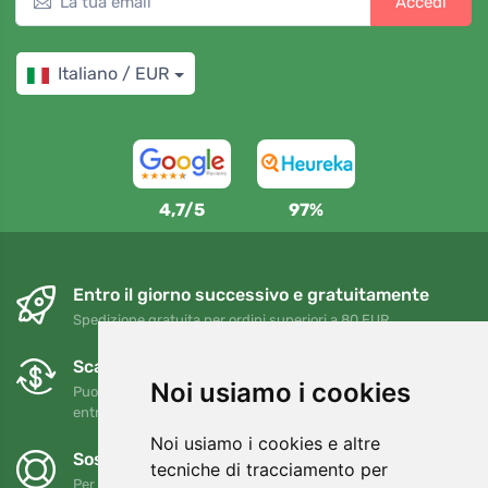
Accedi
Italiano / EUR
4,7/5
97%
Entro il giorno successivo e gratuitamente
Spedizione gratuita per ordini superiori a 80 EUR
Scambi e resi gratuiti
Noi usiamo i cookies
Puoi restituire o cambiare il tuo ordine in qualsiasi momento
entro 90 giorni
Noi usiamo i cookies e altre
Sosteniamo Trees.org
tecniche di tracciamento per
Per ogni ordine piantiamo un albero! Leggi di più
Chi siamo
.