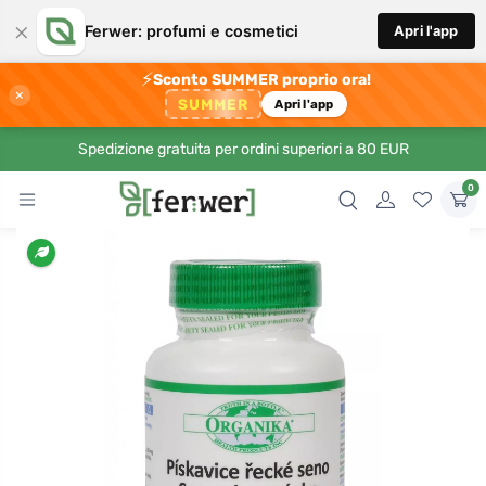
×
Ferwer: profumi e cosmetici
Apri l'app
⚡
Sconto SUMMER proprio ora!
×
SUMMER
Apri l'app
Spedizione gratuita per ordini superiori a 80 EUR
0