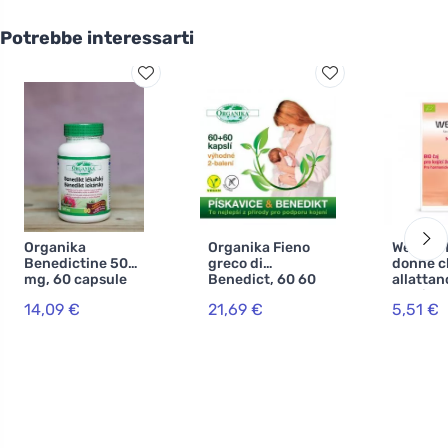
Potrebbe interessarti
Organika
Organika Fieno
Weleda T
Benedictine 500
greco di
donne c
mg, 60 capsule
Benedict, 60 60
allattan
capsule
porzion
14,09 €
21,69 €
5,51 €