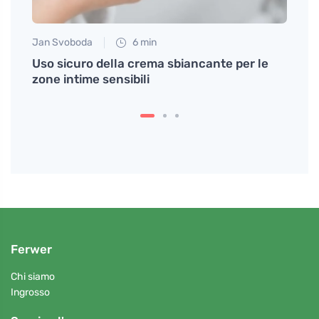
Jan Svoboda
6 min
Eva No
Uso sicuro della crema sbiancante per le
Idrat
zone intime sensibili
per il
Ferwer
Chi siamo
Ingrosso