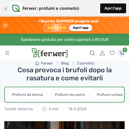
×
Ferwer: profumi e cosmetici
Apri l'app
⚡
Sconto SUMMER proprio ora!
×
SUMMER
Apri l'app
Spedizione gratuita per ordini superiori a 80 EUR
0
Ferwer
Blog
Cosmetici
Cosa provoca i brufoli dopo la
rasatura e come evitarli
Profumi da donna
Profumi da uomo
Profumi unisex
Tomáš Vařecha
6 min
14.5.2024