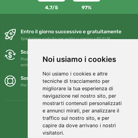
4,7/5
97%
Entro il giorno successivo e gratuitamente
Spedizione gratuita per ordini superiori a 80 EUR
Scambi e resi gratuiti
Noi usiamo i cookies
Puoi restituire o cambiare il tuo ordine in qualsiasi momento
entro 90 giorni
Noi usiamo i cookies e altre
Sosteniamo Trees.org
tecniche di tracciamento per
Per ogni ordine piantiamo un albero! Leggi di più
Chi siamo
.
migliorare la tua esperienza di
navigazione nel nostro sito, per
mostrarti contenuti personalizzati
e annunci mirati, per analizzare il
traffico sul nostro sito, e per
capire da dove arrivano i nostri
visitatori.