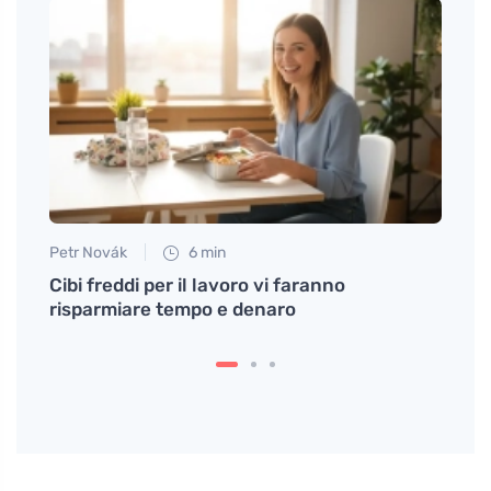
Petr Novák
6 min
Anna 
atate
Cibi freddi per il lavoro vi faranno
# Cosa
risparmiare tempo e denaro
e com
solo 