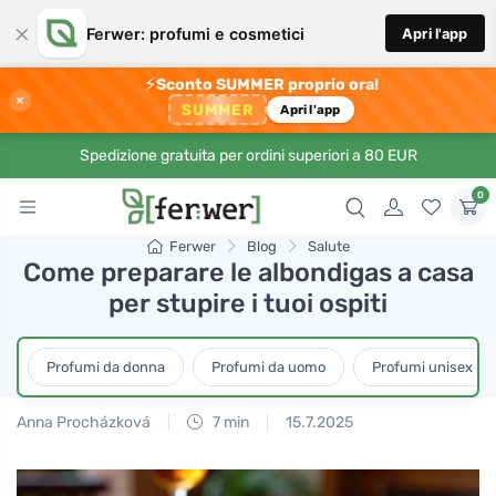
×
Ferwer: profumi e cosmetici
Apri l'app
⚡
Sconto SUMMER proprio ora!
×
SUMMER
Apri l'app
Spedizione gratuita per ordini superiori a 80 EUR
0
Ferwer
Blog
Salute
Come preparare le albondigas a casa
per stupire i tuoi ospiti
Profumi da donna
Profumi da uomo
Profumi unisex
Anna Procházková
7 min
15.7.2025