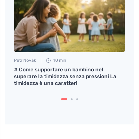
Petr Novák
10 min
Petr N
o
# Come supportare un bambino nel
# Cic
superare la timidezza senza pressioni La
pren
timidezza è una caratteri