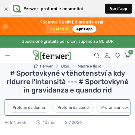
×
Ferwer: profumi e cosmetici
Apri l'app
⚡
Sconto SUMMER proprio ora!
×
SUMMER
Apri l'app
Spedizione gratuita per ordini superiori a 80 EUR
0
Ferwer
Blog
Madre e figlio
# Sportovkyně v těhotenství a kdy
ridurre l'intensità --- # Sportovkyně
in gravidanza e quando rid
Profumi da donna
Profumi da uomo
Profumi unisex
Petr Novák
10 min
2.7.2026