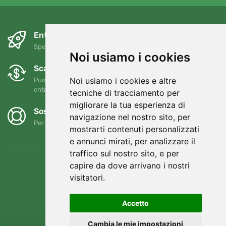
Entro il giorno successivo e gratuitamente
Spedizione gratuita per ordini superiori a 80 EUR
Noi usiamo i cookies
Scambi e resi gratuiti
Noi usiamo i cookies e altre
Puoi restituire o cambiare il tuo ordine in qualsiasi momento
entro 90 giorni
tecniche di tracciamento per
migliorare la tua esperienza di
Sosteniamo Trees.org
navigazione nel nostro sito, per
Per ogni ordine piantiamo un albero! Leggi di più
Chi siamo
.
mostrarti contenuti personalizzati
e annunci mirati, per analizzare il
traffico sul nostro sito, e per
capire da dove arrivano i nostri
visitatori.
Accetto
Cambia le mie impostazioni