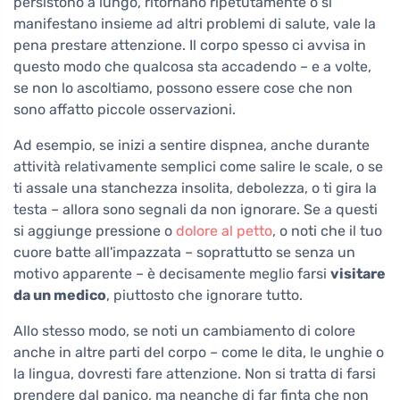
persistono a lungo, ritornano ripetutamente o si
manifestano insieme ad altri problemi di salute, vale la
pena prestare attenzione. Il corpo spesso ci avvisa in
questo modo che qualcosa sta accadendo – e a volte,
se non lo ascoltiamo, possono essere cose che non
sono affatto piccole osservazioni.
Ad esempio, se inizi a sentire dispnea, anche durante
attività relativamente semplici come salire le scale, o se
ti assale una stanchezza insolita, debolezza, o ti gira la
testa – allora sono segnali da non ignorare. Se a questi
si aggiunge pressione o
dolore al petto
, o noti che il tuo
cuore batte all'impazzata – soprattutto se senza un
motivo apparente – è decisamente meglio farsi
visitare
da un medico
, piuttosto che ignorare tutto.
Allo stesso modo, se noti un cambiamento di colore
anche in altre parti del corpo – come le dita, le unghie o
la lingua, dovresti fare attenzione. Non si tratta di farsi
prendere dal panico, ma neanche di far finta che non