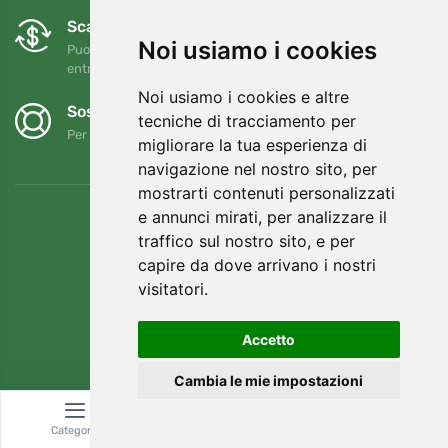
Scambi e resi gratuiti
Noi usiamo i cookies
Puoi restituire o cambiare il tuo ordine in qualsiasi momento
entro 90 giorni
Noi usiamo i cookies e altre
Sosteniamo Trees.org
tecniche di tracciamento per
Per ogni ordine piantiamo un albero! Leggi di più
Chi siamo
.
migliorare la tua esperienza di
navigazione nel nostro sito, per
mostrarti contenuti personalizzati
e annunci mirati, per analizzare il
traffico sul nostro sito, e per
capire da dove arrivano i nostri
visitatori.
Accetto
Cambia le mie impostazioni
© Topshelf s.r.o. Tutti i diritti riservati.
Categoria
Ricerca
Carrello