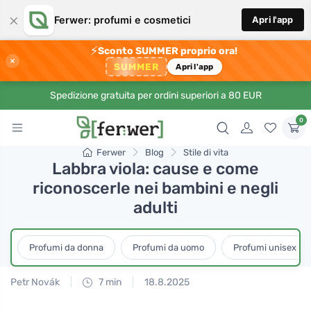
×
Ferwer: profumi e cosmetici
Apri l'app
⚡
Sconto SUMMER proprio ora!
×
SUMMER
Apri l'app
Spedizione gratuita per ordini superiori a 80 EUR
0
Ferwer
Blog
Stile di vita
Labbra viola: cause e come
riconoscerle nei bambini e negli
adulti
Profumi da donna
Profumi da uomo
Profumi unisex
Petr Novák
7 min
18.8.2025