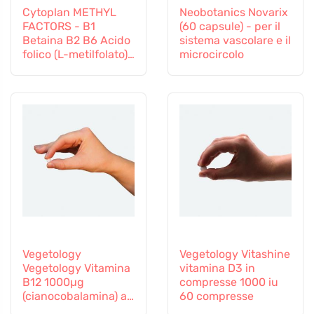
Cytoplan METHYL
Neobotanics Novarix
FACTORS - B1
(60 capsule) - per il
Betaina B2 B6 Acido
sistema vascolare e il
folico (L-metilfolato)
microcircolo
Vitamina B12 e Zinco,
60 capsule
Vegetology
Vegetology Vitashine
Vegetology Vitamina
vitamina D3 in
B12 1000µg
compresse 1000 iu
(cianocobalamina) a
60 compresse
rilascio graduale 60