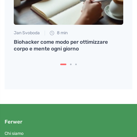
Jan Svoboda
8 min
Petr N
ry
Biohacker come modo per ottimizzare
Segre
corpo e mente ogni giorno
Ferwer
Chi siamo