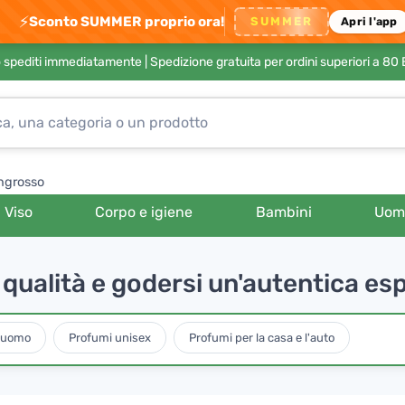
⚡
Sconto SUMMER proprio ora!
SUMMER
Apri l'app
no spediti immediatamente |
Spedizione gratuita per ordini superiori a 80
ngrosso
Viso
Corpo e igiene
Bambini
Uom
qualità e godersi un'autentica es
 uomo
Profumi unisex
Profumi per la casa e l'auto