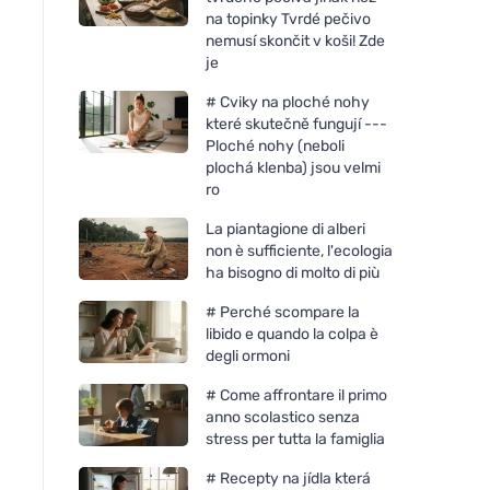
na topinky Tvrdé pečivo
nemusí skončit v koši! Zde
je
# Cviky na ploché nohy
které skutečně fungují ---
Ploché nohy (neboli
plochá klenba) jsou velmi
ro
La piantagione di alberi
non è sufficiente, l'ecologia
ha bisogno di molto di più
# Perché scompare la
libido e quando la colpa è
degli ormoni
# Come affrontare il primo
anno scolastico senza
stress per tutta la famiglia
# Recepty na jídla která