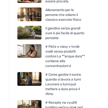
essere provata
Allenamento per le
persone che odiano il
classico esercizio fisico
Il giardino senza grandi
cure è più facile di quanto
pensiate
# Péče o vlasy v tvrdé
vodě senza prodotti
costosi La **acqua dura**
contiene alte
concentrazioni d
# Come gestire il sonno
quando si lavora a turni
Lavorare a turni può
mettere a dura prova il
ritmo
# Recepty na využití
tvrdého pečiva jinak než