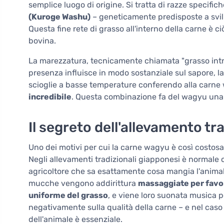
semplice luogo di origine. Si tratta di razze specific
(Kuroge Washu)
– geneticamente predisposte a svi
Questa fine rete di grasso all'interno della carne è c
bovina.
La marezzatura, tecnicamente chiamata "grasso intr
presenza influisce in modo sostanziale sul sapore, la
scioglie a basse temperature conferendo alla carn
incredibile
. Questa combinazione fa del wagyu una 
Il segreto dell'allevamento t
Uno dei motivi per cui la carne wagyu è così costosa 
Negli allevamenti tradizionali giapponesi è normale
agricoltore che sa esattamente cosa mangia l'animale
mucche vengono addirittura
massaggiate per favor
uniforme del grasso
, e viene loro suonata musica per
negativamente sulla qualità della carne – e nel caso
dell'animale è essenziale.