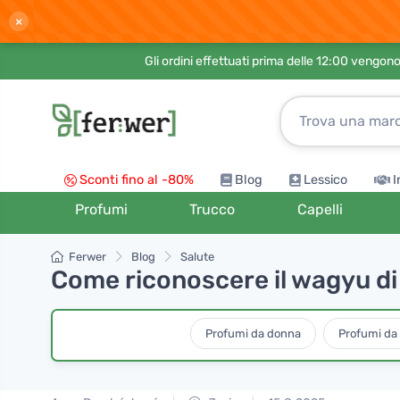
×
Gli ordini effettuati prima delle 12:00 vengo
Sconti fino al -80%
Blog
Lessico
I
Profumi
Trucco
Capelli
Ferwer
Blog
Salute
Come riconoscere il wagyu di 
Profumi da donna
Profumi da