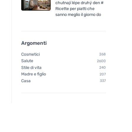
chutnají lépe druhý den #
Ricette per piatti che
sanno meglio il giorno do
Argomenti
Cosmetici
268
Salute
2600
Stile di vita
240
Madre e figlio
207
Casa
337