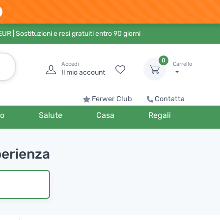
 EUR
| Sostituzioni e resi gratuiti entro 90 giorni
0
Accedi
Carrello
Il mio account
Ferwer Club
Contatta
o
Salute
Casa
Regali
perienza