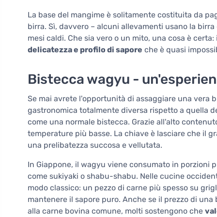
La base del mangime è solitamente costituita da paglia
birra. Sì, davvero – alcuni allevamenti usano la birr
mesi caldi. Che sia vero o un mito, una cosa è certa:
delicatezza e profilo di sapore
che è quasi impossib
Bistecca wagyu - un'esperie
Se mai avrete l'opportunità di assaggiare una vera 
gastronomica totalmente diversa rispetto a quella del
come una normale bistecca. Grazie all'alto contenut
temperature più basse. La chiave è lasciare che il g
una prelibatezza succosa e vellutata.
In Giappone, il wagyu viene consumato in porzioni più
come sukiyaki o shabu-shabu. Nelle cucine occidenta
modo classico: un pezzo di carne più spesso su grigl
mantenere il sapore puro. Anche se il prezzo di una 
alla carne bovina comune, molti sostengono che
va