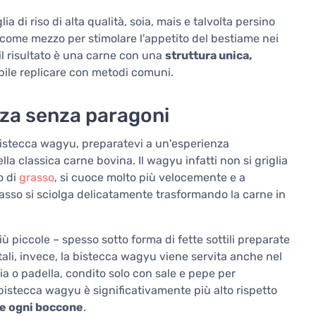
 di riso di alta qualità, soia, mais e talvolta persino
a come mezzo per stimolare l'appetito del bestiame nei
 il risultato è una carne con una
struttura unica,
ile replicare con metodi comuni.
nza senza paragoni
bistecca wagyu, preparatevi a un'esperienza
la classica carne bovina. Il wagyu infatti non si griglia
o di
grasso
, si cuoce molto più velocemente e a
rasso si sciolga delicatamente trasformando la carne in
 piccole – spesso sotto forma di fette sottili preparate
li, invece, la bistecca wagyu viene servita anche nel
ia o padella, condito solo con sale e pepe per
bistecca wagyu è significativamente più alto rispetto
le ogni boccone
.