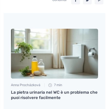
Anna Procházková
7 min
Petr N
La pietra urinaria nel WC è un problema che
Metod
puoi risolvere facilmente
scinti