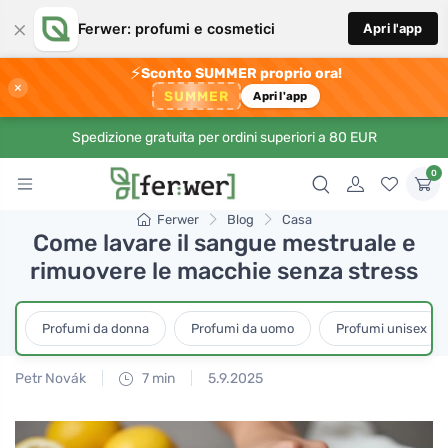
×
Ferwer: profumi e cosmetici
Apri l'app
⚡
Sconto SUMMER proprio ora!
×
SUMMER
Apri l'app
Spedizione gratuita per ordini superiori a 80 EUR
0
Ferwer
Blog
Casa
Come lavare il sangue mestruale e
rimuovere le macchie senza stress
Profumi da donna
Profumi da uomo
Profumi unisex
Petr Novák
7 min
5.9.2025