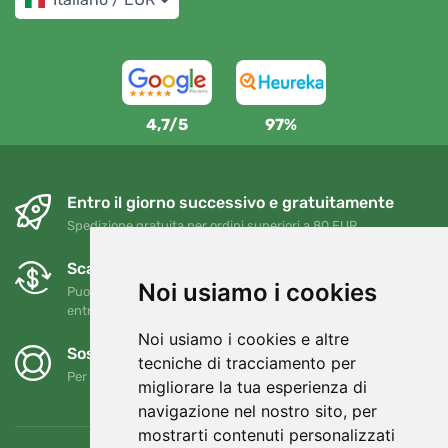
4,7/5
97%
Entro il giorno successivo e gratuitamente
Spedizione gratuita per ordini superiori a 80 EUR
Scambi e resi gratuiti
Noi usiamo i cookies
Puoi restituire o cambiare il tuo ordine in qualsiasi momento
entro 90 giorni
Noi usiamo i cookies e altre
Sosteniamo Trees.org
tecniche di tracciamento per
Per ogni ordine piantiamo un albero! Leggi di più
Chi siamo
.
migliorare la tua esperienza di
navigazione nel nostro sito, per
mostrarti contenuti personalizzati