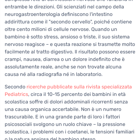
entrambe le direzioni. Gli scienziati nel campo della
neurogastroenterologia definiscono l'intestino
addirittura come il "secondo cervello", poiché contiene
oltre cento milioni di cellule nervose. Quando un
bambino è sotto stress, ansioso o triste, il suo sistema
nervoso reagisce – e questa reazione si trasmette molto
facilmente al tratto digestivo. Il risultato possono essere
crampi, nausea, diarrea o un dolore indefinito che è
assolutamente reale, anche se non trovate alcuna
causa né alla radiografia né in laboratorio.
Secondo
ricerche pubblicate sulla rivista specializzata
Pediatrics
, circa il 10-15 percento dei bambini in età
scolastica soffre di dolori addominali ricorrenti senza
una causa organica accertabile. Non è un numero
trascurabile. E in una grande parte di loro i fattori
psicosociali svolgono un ruolo chiave – la pressione
scolastica, i problemi con i coetanei, le tensioni familiari
o la natura ansiosa del bambino stesso.