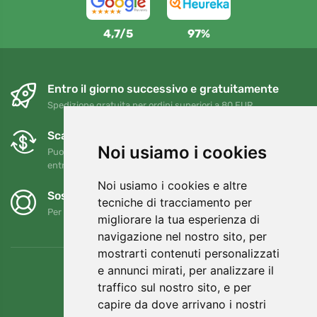
4,7/5
97%
Entro il giorno successivo e gratuitamente
Spedizione gratuita per ordini superiori a 80 EUR
Scambi e resi gratuiti
Noi usiamo i cookies
Puoi restituire o cambiare il tuo ordine in qualsiasi momento
entro 90 giorni
Noi usiamo i cookies e altre
Sosteniamo Trees.org
tecniche di tracciamento per
Per ogni ordine piantiamo un albero! Leggi di più
Chi siamo
.
migliorare la tua esperienza di
navigazione nel nostro sito, per
mostrarti contenuti personalizzati
e annunci mirati, per analizzare il
traffico sul nostro sito, e per
capire da dove arrivano i nostri