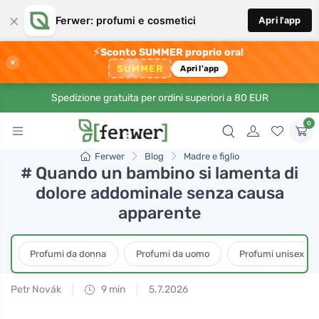
×
Ferwer: profumi e cosmetici
Apri l'app
⚡
Sconto SUMMER proprio ora!
×
SUMMER
Apri l'app
Spedizione gratuita per ordini superiori a 80 EUR
0
Ferwer
Blog
Madre e figlio
# Quando un bambino si lamenta di
dolore addominale senza causa
apparente
Profumi da donna
Profumi da uomo
Profumi unisex
Petr Novák
9 min
5.7.2026