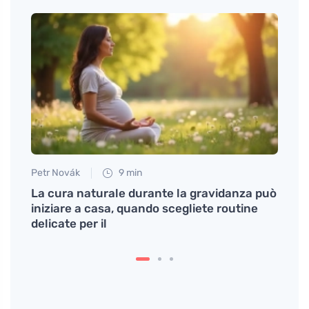
Petr Novák
9 min
Eva No
per
La cura naturale durante la gravidanza può
Cause
iniziare a casa, quando scegliete routine
il par
delicate per il