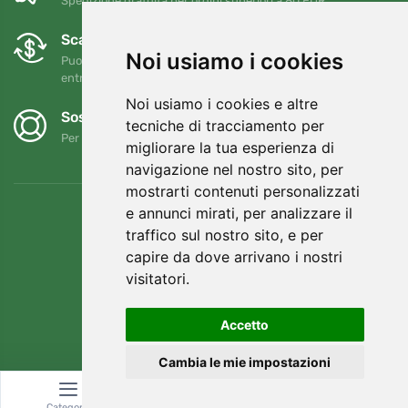
Spedizione gratuita per ordini superiori a 80 EUR
Scambi e resi gratuiti
Noi usiamo i cookies
Puoi restituire o cambiare il tuo ordine in qualsiasi momento
entro 90 giorni
Noi usiamo i cookies e altre
Sosteniamo Trees.org
tecniche di tracciamento per
Per ogni ordine piantiamo un albero! Leggi di più
Chi siamo
.
migliorare la tua esperienza di
navigazione nel nostro sito, per
mostrarti contenuti personalizzati
e annunci mirati, per analizzare il
traffico sul nostro sito, e per
capire da dove arrivano i nostri
visitatori.
Accetto
Cambia le mie impostazioni
© Topshelf s.r.o. Tutti i diritti riservati.
Categoria
Ricerca
Carrello