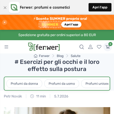
×
Ferwer: profumi e cosmetici
Apri l'app
⚡
Sconto SUMMER proprio ora!
×
SUMMER
Apri l'app
Spedizione gratuita per ordini superiori a 80 EUR
0
Ferwer
Blog
Salute
# Esercizi per gli occhi e il loro
effetto sulla postura
Profumi da donna
Profumi da uomo
Profumi unisex
Petr Novák
11 min
5.7.2026