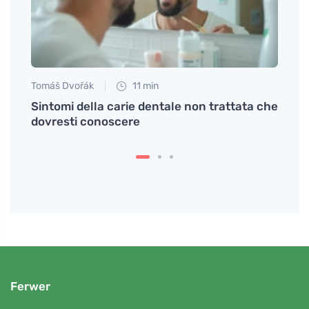
Tomáš Dvořák
11 min
Eva No
Sintomi della carie dentale non trattata che
Esplo
dovresti conoscere
loro 
Ferwer