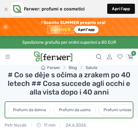
×
Ferwer: profumi e cosmetici
Apri l'app
⚡
Sconto SUMMER proprio ora!
×
SUMMER
Apri l'app
Spedizione gratuita per ordini superiori a 80 EUR
0
Ferwer
Blog
Salute
# Co se děje s očima a zrakem po 40
letech ## Cosa succede agli occhi e
alla vista dopo i 40 anni
Profumi da donna
Profumi da uomo
Profumi unisex
Petr Novák
11 min
24.6.2026