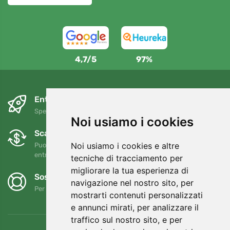
4,7/5
97%
Entro il giorno successivo e gratuitamente
Spedizione gratuita per ordini superiori a 80 EUR
Noi usiamo i cookies
Scambi e resi gratuiti
Noi usiamo i cookies e altre
Puoi restituire o cambiare il tuo ordine in qualsiasi momento
entro 90 giorni
tecniche di tracciamento per
migliorare la tua esperienza di
Sosteniamo Trees.org
navigazione nel nostro sito, per
Per ogni ordine piantiamo un albero! Leggi di più
Chi siamo
.
mostrarti contenuti personalizzati
e annunci mirati, per analizzare il
traffico sul nostro sito, e per