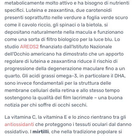
metabolicamente molto attivo e ha bisogno di nutrienti
specifici. Luteina e zeaxantina, due carotenoidi
presenti soprattutto nelle verdure a foglia verde scuro
come il cavolo riccio, gli spinaci o la bietola, si
depositano naturalmente nella macula e funzionano
come una sorta di filtro biologico per la luce blu. Lo
studio
AREDS2
finanziato dall'Istituto Nazionale
dell'Occhio americano ha dimostrato che un apporto
regolare di luteina e zeaxantina riduce il rischio di
progressione della degenerazione maculare fino a un
quarto. Gli acidi grassi omega-3, in particolare il DHA,
sono invece fondamentali per la struttura delle
membrane cellulari della retina e allo stesso tempo
sostengono la qualità del film lacrimale – una buona
notizia per chi soffre di occhi secchi.
La vitamina C, la vitamina E e lo zinco rientrano tra gli
antiossidanti
che proteggono i tessuti oculari dal danno
ossidativo. I
mirtilli
, che nella tradizione popolare si