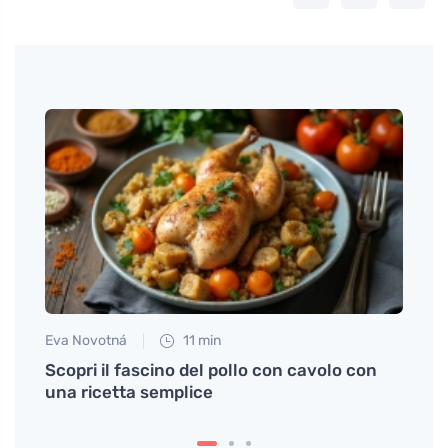
Eva Novotná
11 min
Jan S
Scopri il fascino del pollo con cavolo con
Come 
una ricetta semplice
lingu