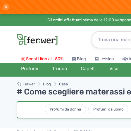
×
Gli ordini effettuati prima delle 12:00 vengo
Sconti fino al -80%
Blog
Lessico
I
Profumi
Trucco
Capelli
Viso
Ferwer
Blog
Casa
# Come scegliere materassi e 
Profumi da donna
Profumi da uomo