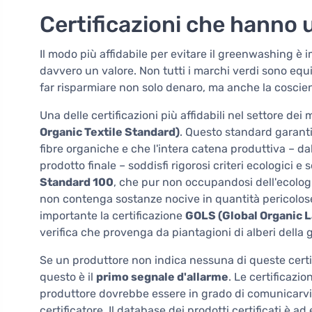
Certificazioni che hanno 
Il modo più affidabile per evitare il greenwashing è 
davvero un valore. Non tutti i marchi verdi sono eq
far risparmiare non solo denaro, ma anche la coscie
Una delle certificazioni più affidabili nel settore dei 
Organic Textile Standard)
. Questo standard garanti
fibre organiche e che l'intera catena produttiva – dal
prodotto finale – soddisfi rigorosi criteri ecologici e
Standard 100
, che pur non occupandosi dell'ecologi
non contenga sostanze nocive in quantità pericolose 
importante la certificazione
GOLS (Global Organic 
verifica che provenga da piantagioni di alberi della
Se un produttore non indica nessuna di queste certif
questo è il
primo segnale d'allarme
. Le certificazi
produttore dovrebbe essere in grado di comunicarvi i
certificatore. Il database dei prodotti certificati è 