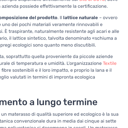
azienda possiede effettivamente la certificazione.
omposizione del prodotto
. Il
lattice naturale
– ovvero
è uno dei pochi materiali veramente rinnovabili e
i. È traspirante, naturalmente resistente agli acari e alle
ario, il lattice sintetico, talvolta denominato «schiuma a
i pregi ecologici sono quanto meno discutibili.
cata, soprattutto quella proveniente da piccole aziende
turale di temperatura e umidità. L'organizzazione
Textile
e sostenibili e il loro impatto, e proprio la lana e il
glio valutati in termini di impronta ecologica
imento a lungo termine
i un materasso di qualità superiore ed ecologico è la sua
anica convenzionale dura in media dai cinque ai sette
hiuma poliuretanica si decompone in secoli. Un materasso