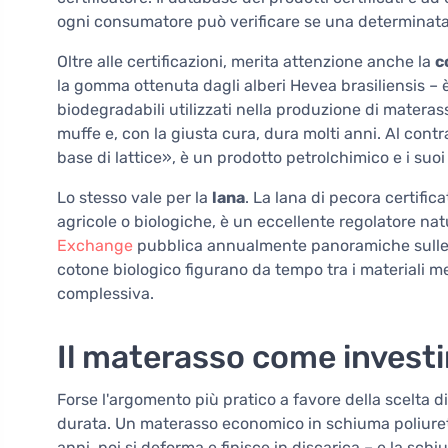
ogni consumatore può verificare se una determinata 
Oltre alle certificazioni, merita attenzione anche la
c
la gomma ottenuta dagli alberi Hevea brasiliensis – 
biodegradabili utilizzati nella produzione di materass
muffe e, con la giusta cura, dura molti anni. Al contr
base di lattice», è un prodotto petrolchimico e i suo
Lo stesso vale per la
lana
. La lana di pecora certifi
agricole o biologiche, è un eccellente regolatore na
Exchange
pubblica annualmente panoramiche sulle fibr
cotone biologico figurano da tempo tra i materiali me
complessiva.
Il materasso come invest
Forse l'argomento più pratico a favore della scelta d
durata. Un materasso economico in schiuma poliuret
anni, poi si deforma e finisce in discarica – e la sc