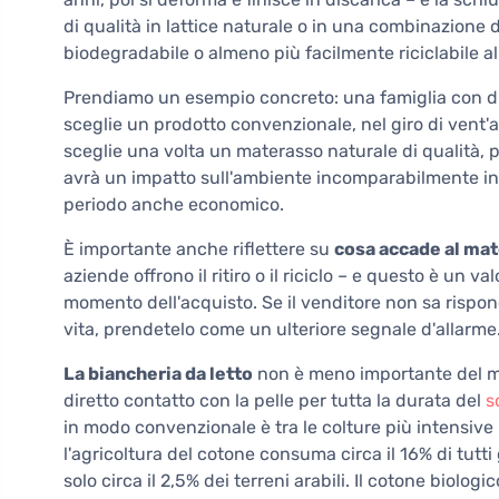
di qualità in lattice naturale o in una combinazione d
biodegradabile o almeno più facilmente riciclabile al 
Prendiamo un esempio concreto: una famiglia con du
sceglie un prodotto convenzionale, nel giro di vent'
sceglie una volta un materasso naturale di qualità, 
avrà un impatto sull'ambiente incomparabilmente infe
periodo anche economico.
È importante anche riflettere su
cosa accade al mat
aziende offrono il ritiro o il riciclo – e questo è un v
momento dell'acquisto. Se il venditore non sa rispo
vita, prendetelo come un ulteriore segnale d'allarme
La biancheria da letto
non è meno importante del ma
diretto contatto con la pelle per tutta la durata del
s
in modo convenzionale è tra le colture più intensive 
l'agricoltura del cotone consuma circa il 16% di tutti g
solo circa il 2,5% dei terreni arabili. Il cotone biol