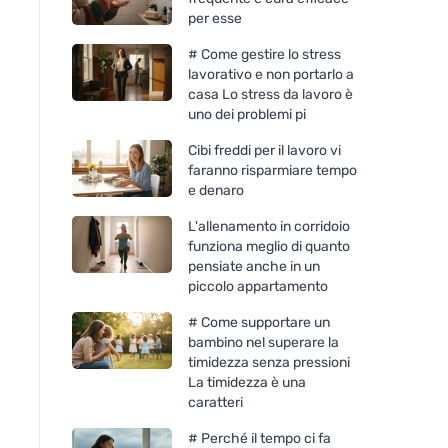
per esse
# Come gestire lo stress
lavorativo e non portarlo a
casa Lo stress da lavoro è
uno dei problemi pi
Cibi freddi per il lavoro vi
faranno risparmiare tempo
e denaro
L'allenamento in corridoio
funziona meglio di quanto
pensiate anche in un
piccolo appartamento
# Come supportare un
bambino nel superare la
timidezza senza pressioni
La timidezza è una
caratteri
# Perché il tempo ci fa