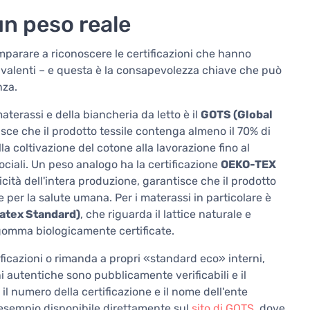
un peso reale
imparare a riconoscere le certificazioni che hanno
uivalenti – e questa è la consapevolezza chiave che può
nza.
materassi e della biancheria da letto è il
GOTS (Global
sce che il prodotto tessile contenga almeno il 70% di
la coltivazione del cotone alla lavorazione fino al
 sociali. Un peso analogo ha la certificazione
OEKO-TEX
cità dell'intera produzione, garantisce che il prodotto
per la salute umana. Per i materassi in particolare è
Latex Standard)
, che riguarda il lattice naturale e
 gomma biologicamente certificate.
icazioni o rimanda a propri «standard eco» interni,
oni autentiche sono pubblicamente verificabili e il
l numero della certificazione e il nome dell'ente
ad esempio disponibile direttamente sul
sito di GOTS
, dove