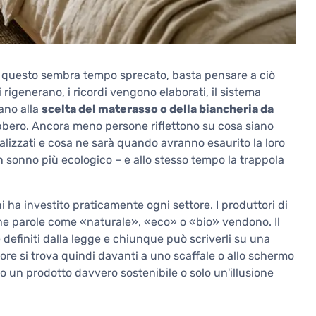
Se questo sembra tempo sprecato, basta pensare a ciò
 rigenerano, i ricordi vengono elaborati, il sistema
ano alla
scelta del materasso o della biancheria da
bbero. Ancora meno persone riflettono su cosa siano
realizzati e cosa ne sarà quando avranno esaurito la loro
un sonno più ecologico – e allo stesso tempo la trappola
 ha investito praticamente ogni settore. I produttori di
 che parole come «naturale», «eco» o «bio» vendono. Il
efiniti dalla legge e chiunque può scriverli su una
re si trova quindi davanti a uno scaffale o allo schermo
 un prodotto davvero sostenibile o solo un'illusione