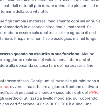
i materiali naturali può durare quindici o più anni, ed è
termine della sua vita utile.
e figli cambia i materassi mediamente ogni sei anni. Se
anni manderà in discarica circa dodici materassi. Se
potrebbero essere solo quattro o sei – e ognuno di essi
riore. Il risparmio non è solo ecologico, ma nel lungo
erasso quando ha esaurito la sua funzione.
Alcune
alore aggiunto reale su cui vale la pena informarsi al
ndere alla domanda su cosa fare del materasso a fine
.
terasso stesso. Copripiumini, cuscini e piumini sono a
onno
, ovvero circa otto ore al giorno. Il cotone coltivato
nell'uso di pesticidi al mondo – secondo i dati del
WWF
,
li insetticidi utilizzati a livello mondiale, pur coprendo
ogico con certificazione GOTS o OEKO-TEX è quindi una