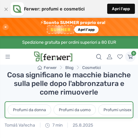
×
Ferwer: profumi e cosmetici
Apri l'app
⚡
Sconto SUMMER proprio ora!
×
SUMMER
Apri l'app
Spedizione gratuita per ordini superiori a 80 EUR
0
Ferwer
Blog
Cosmetici
Cosa significano le macchie bianche
sulla pelle dopo l'abbronzatura e
come rimuoverle
Profumi da donna
Profumi da uomo
Profumi unisex
Tomáš Vařecha
7 min
25.8.2025