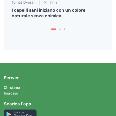
Tomáš Dvořák
7 min
Tomáš
I capelli sani iniziano con un colore
Come 
naturale senza chimica
sotto
Ferwer
Chi siamo
Ingrosso
Scarica l'app
Get it on
Google Play