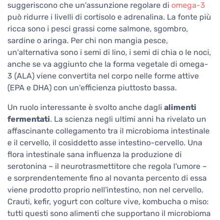
suggeriscono che un'assunzione regolare di
omega-3
può ridurre i livelli di cortisolo e adrenalina. La fonte più
ricca sono i pesci grassi come salmone, sgombro,
sardine o aringa. Per chi non mangia pesce,
un'alternativa sono i semi di lino, i semi di chia o le noci,
anche se va aggiunto che la forma vegetale di omega-
3 (ALA) viene convertita nel corpo nelle forme attive
(EPA e DHA) con un'efficienza piuttosto bassa.
Un ruolo interessante è svolto anche dagli
alimenti
fermentati
. La scienza negli ultimi anni ha rivelato un
affascinante collegamento tra il microbioma intestinale
e il cervello, il cosiddetto asse intestino-cervello. Una
flora intestinale sana influenza la produzione di
serotonina – il neurotrasmettitore che regola l'umore –
e sorprendentemente fino al novanta percento di essa
viene prodotto proprio nell'intestino, non nel cervello.
Crauti, kefir, yogurt con colture vive, kombucha o miso:
tutti questi sono alimenti che supportano il microbioma