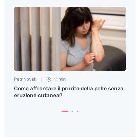
Petr Novák
11 min
Anna 
i
Come affrontare il prurito della pelle senza
La gr
eruzione cutanea?
perch
sui gr