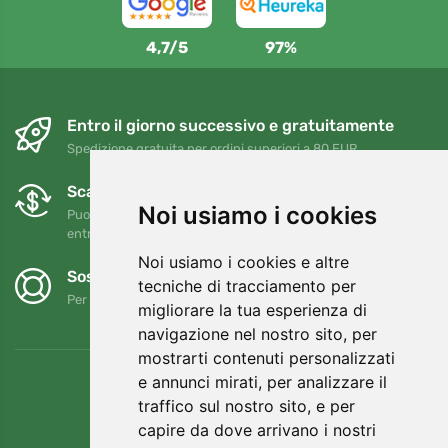
4,7/5
97%
Entro il giorno successivo e gratuitamente
Spedizione gratuita per ordini superiori a 80 EUR
Scambi e resi gratuiti
Noi usiamo i cookies
Puoi restituire o cambiare il tuo ordine in qualsiasi momento
entro 90 giorni
Noi usiamo i cookies e altre
Sosteniamo Trees.org
tecniche di tracciamento per
Per ogni ordine piantiamo un albero! Leggi di più
Chi siamo
.
migliorare la tua esperienza di
navigazione nel nostro sito, per
mostrarti contenuti personalizzati
e annunci mirati, per analizzare il
traffico sul nostro sito, e per
capire da dove arrivano i nostri