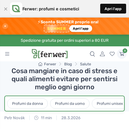
×
Ferwer: profumi e cosmetici
Apri l'app
⚡
Sconto SUMMER proprio ora!
×
SUMMER
Apri l'app
Spedizione gratuita per ordini superiori a 80 EUR
0
Ferwer
Blog
Salute
Cosa mangiare in caso di stress e
quali alimenti evitare per sentirsi
meglio ogni giorno
Profumi da donna
Profumi da uomo
Profumi unisex
Petr Novák
11 min
28.3.2026