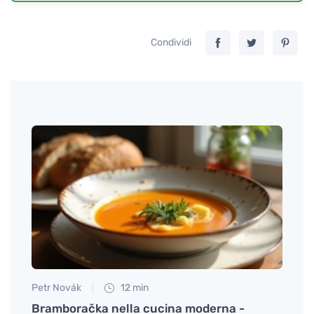
Condividi
Petr Novák
12 min
Martin
o
Bramboračka nella cucina moderna -
Triph