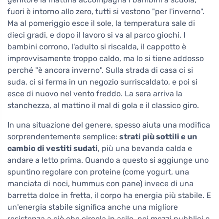
fuori è intorno allo zero, tutti si vestono "per l'inverno".
Ma al pomeriggio esce il sole, la temperatura sale di
dieci gradi, e dopo il lavoro si va al parco giochi. I
bambini corrono, l'adulto si riscalda, il cappotto è
improvvisamente troppo caldo, ma lo si tiene addosso
perché "è ancora inverno". Sulla strada di casa ci si
suda, ci si ferma in un negozio surriscaldato, e poi si
esce di nuovo nel vento freddo. La sera arriva la
stanchezza, al mattino il mal di gola e il classico giro.
In una situazione del genere, spesso aiuta una modifica
sorprendentemente semplice:
strati più sottili e un
cambio di vestiti sudati
, più una bevanda calda e
andare a letto prima. Quando a questo si aggiunge uno
spuntino regolare con proteine (come yogurt, una
manciata di noci, hummus con pane) invece di una
barretta dolce in fretta, il corpo ha energia più stabile. E
un'energia stabile significa anche una migliore
resistenza a ciò che circola in asilo, nei mezzi pubblici o