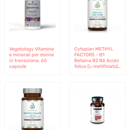
Vegetology Vitamine
Cytoplan METHYL
e minerali per donne
FACTORS - B1
in transizione, 60
Betaina B2 B6 Acido
capsule
folico (L-metilfolato)
Vitamina B12 e Zinco,
60 capsule