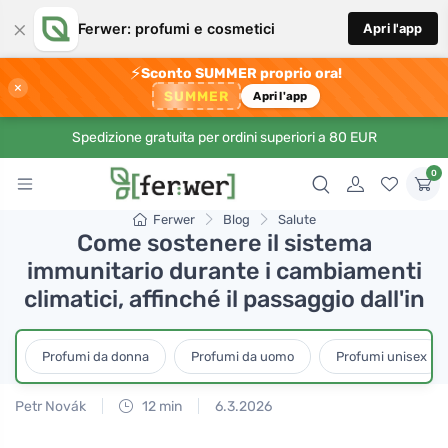
×
Ferwer: profumi e cosmetici
Apri l'app
⚡
Sconto SUMMER proprio ora!
×
SUMMER
Apri l'app
Spedizione gratuita per ordini superiori a 80 EUR
0
Ferwer
Blog
Salute
Come sostenere il sistema
immunitario durante i cambiamenti
climatici, affinché il passaggio dall'in
Profumi da donna
Profumi da uomo
Profumi unisex
Petr Novák
12 min
6.3.2026