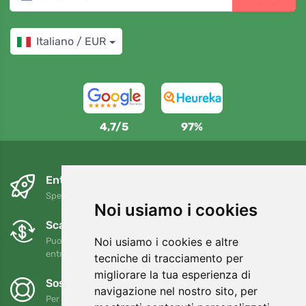
Italiano / EUR
4,7/5
97%
Entro il giorno successivo e gratuitamente
Spedizione gratuita per ordini superiori a 80 EUR
Noi usiamo i cookies
Scambi e resi gratuiti
Noi usiamo i cookies e altre
Puoi restituire o cambiare il tuo ordine in qualsiasi momento
entro 90 giorni
tecniche di tracciamento per
migliorare la tua esperienza di
Sosteniamo Trees.org
navigazione nel nostro sito, per
Per ogni ordine piantiamo un albero! Leggi di più
Chi siamo
.