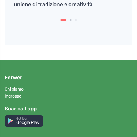
unione di tradizione e creatività
e del
Ferwer
Chi siamo
Ingrosso
Scarica l'app
Get it on
Google Play