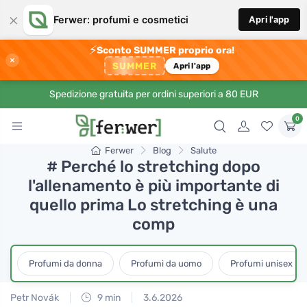
×
Ferwer: profumi e cosmetici
Apri l'app
⚡
Sconto SUMMER proprio ora!
×
SUMMER
Apri l'app
Spedizione gratuita per ordini superiori a 80 EUR
0
Ferwer
Blog
Salute
# Perché lo stretching dopo
l'allenamento è più importante di
quello prima Lo stretching è una
comp
Profumi da donna
Profumi da uomo
Profumi unisex
Petr Novák
9 min
3.6.2026