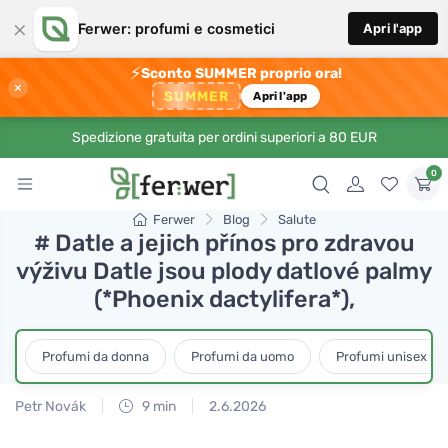
×
Ferwer: profumi e cosmetici
Apri l'app
⚡
Sconto SUMMER proprio ora!
×
SUMMER
Apri l'app
Spedizione gratuita per ordini superiori a 80 EUR
0
Ferwer
Blog
Salute
# Datle a jejich přínos pro zdravou
výživu Datle jsou plody datlové palmy
(*Phoenix dactylifera*),
Profumi da donna
Profumi da uomo
Profumi unisex
Petr Novák
9 min
2.6.2026