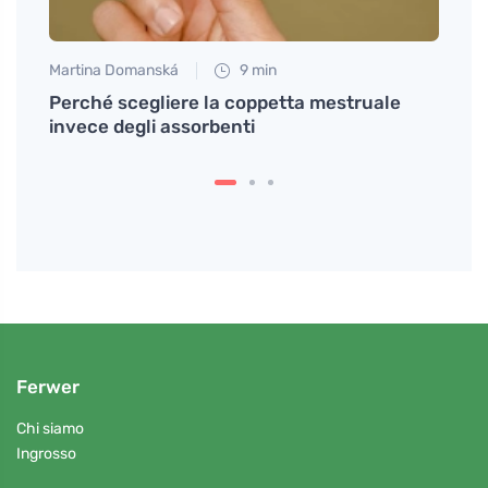
Martina Domanská
9 min
Tomáš
rietà
Perché scegliere la coppetta mestruale
Perch
invece degli assorbenti
dieta
Ferwer
Chi siamo
Ingrosso