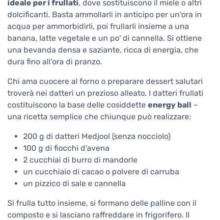
ideale per i frullati
, dove sostituiscono il miele o altri
dolcificanti. Basta ammollarli in anticipo per un'ora in
acqua per ammorbidirli, poi frullarli insieme a una
banana, latte vegetale e un po' di cannella. Si ottiene
una bevanda densa e saziante, ricca di energia, che
dura fino all'ora di pranzo.
Chi ama cuocere al forno o preparare dessert salutari
troverà nei datteri un prezioso alleato. I datteri frullati
costituiscono la base delle cosiddette
energy ball
–
una ricetta semplice che chiunque può realizzare:
200 g di datteri Medjool (senza nocciolo)
100 g di fiocchi d'avena
2 cucchiai di burro di mandorle
un cucchiaio di cacao o polvere di carruba
un pizzico di sale e cannella
Si frulla tutto insieme, si formano delle palline con il
composto e si lasciano raffreddare in frigorifero. Il