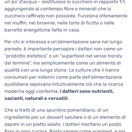
un po' d'acqua – sostituisce lo zucchero in rapporto 1:1,
aggiungendo al contempo fibre e minerali che lo
zucchero raffinato non possiede. Funziona ottimamente
nei muffin, nei brownie, nelle torte di frutta o nelle
barrette energetiche fatte in casa.
Per chi si interessa a un'alimentazione sana nel lungo
periodo, è importante percepire i datteri non come un
"prodotto dietetico" o un "superfood nel senso trendy
del termine", ma semplicemente come un alimento di
qualità con una lunga storia. Le culture che li hanno
consumati per millenni come parte dell'alimentazione
quotidiana sapevano intuitivamente ciò che la ricerca
moderna oggi conferma:
i datteri sono nutrienti,
sazianti, naturali e versatili
.
Che si tratti di uno spuntino pomeridiano, di un
ingrediente per un dessert salutare o di un elemento di
sapore in un piatto salato, i datteri meritano un posto
fisso in ogni cucina. Basta sapere come sceglierli, e poi