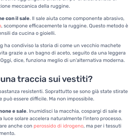
ozione meccanica della ruggine.
e con il sale
. Il sale aiuta come componente abrasivo,
o
, scompone efficacemente la ruggine. Questo metodo è
sili da cucina o gioielli.
log ha condiviso la storia di come un vecchio machete
vita grazie a un bagno di aceto, seguito da una leggera
 Oggi, dice, funziona meglio di un'alternativa moderna.
una traccia sui vestiti?
astanza resistenti. Soprattutto se sono già state stirate
le può essere difficile. Ma non impossibile.
imone e sale
. Inumidisci la macchia, cospargi di sale e
 la luce solare accelera naturalmente l'intero processo.
ovare anche con
perossido di idrogeno
, ma per i tessuti
imento.