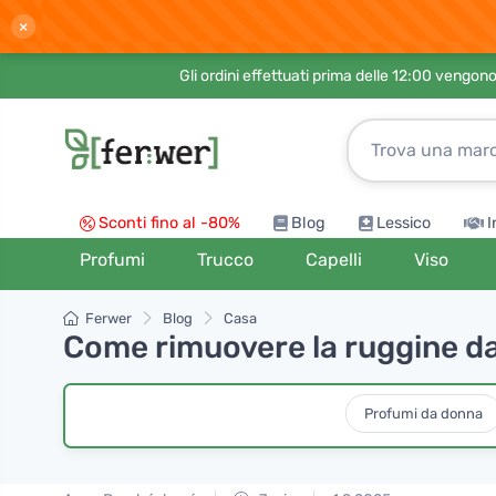
×
Gli ordini effettuati prima delle 12:00 vengo
Sconti fino al -80%
Blog
Lessico
I
Profumi
Trucco
Capelli
Viso
Ferwer
Blog
Casa
Come rimuovere la ruggine da
Profumi da donna