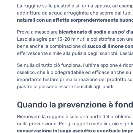
La ruggine sulle piastrelle si forma spesso, ad esempi
addirittura da acqua arrugginita che scorre dai tubi
naturali con un effetto sorprendentemente buon
Prova a mescolare
bicarbonato di sodio e un po' d'
Lasciala agire per 15-20 minuti e poi strofina con un
bene anche la combinazione di
succo di limone con
effervescente simile alla pulizia degli scarichi. Lascia
Se nulla di tutto ciò funziona, l'ultima opzione è ric
ossalico, che è biodegradabile ed efficace anche su m
importante testare prima la reazione del prodotto su 
piastrelle possono essere sensibili agli acidi.
Quando la prevenzione è fon
Rimuovere la ruggine è solo una parte del problema. 
nella prevenzione. Per gli oggetti metallici, ciò sign
conservazione in luogo asciutto e eventuale impr