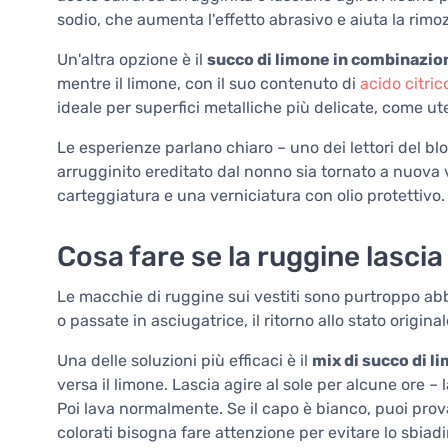
sodio, che aumenta l'effetto abrasivo e aiuta la rim
Un'altra opzione è il
succo di limone in combinazion
mentre il limone, con il suo contenuto di
acido citric
ideale per superfici metalliche più delicate, come uten
Le esperienze parlano chiaro – uno dei lettori del b
arrugginito ereditato dal nonno sia tornato a nuova 
carteggiatura e una verniciatura con olio protettivo.
Cosa fare se la ruggine lascia 
Le macchie di ruggine sui vestiti sono purtroppo abb
o passate in asciugatrice, il ritorno allo stato origina
Una delle soluzioni più efficaci è il
mix di succo di l
versa il limone. Lascia agire al sole per alcune ore –
Poi lava normalmente. Se il capo è bianco, puoi pr
colorati bisogna fare attenzione per evitare lo sbiad