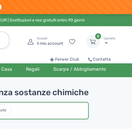
 EUR
| Sostituzioni e resi gratuiti entro 90 giorni
0
Accedi
Carrello
Il mio account
Ferwer Club
Contatta
Casa
Regali
Scarpe / Abbigliamento
enza sostanze chimiche
auto