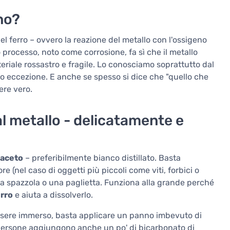
no?
el ferro – ovvero la reazione del metallo con l'ossigeno
o processo, noto come corrosione, fa sì che il metallo
teriale rossastro e fragile. Lo conosciamo soprattutto dal
no eccezione. E anche se spesso si dice che "quello che
ere vero.
l metallo - delicatamente e
aceto
– preferibilmente bianco distillato. Basta
e (nel caso di oggetti più piccoli come viti, forbici o
una spazzola o una paglietta. Funziona alla grande perché
erro
e aiuta a dissolverlo.
essere immerso, basta applicare un panno imbevuto di
e persone aggiungono anche un po' di bicarbonato di