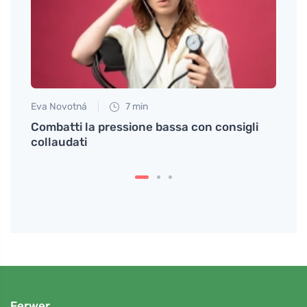
Eva Novotná
7 min
Tomáš
Combatti la pressione bassa con consigli
Sinto
collaudati
come 
Ferwer