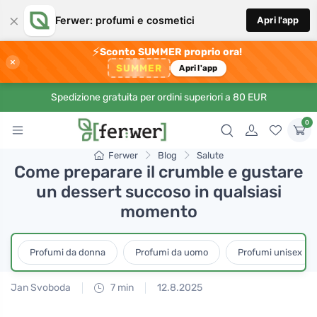
×
Ferwer: profumi e cosmetici
Apri l'app
⚡
Sconto SUMMER proprio ora!
×
SUMMER
Apri l'app
Spedizione gratuita per ordini superiori a 80 EUR
0
Ferwer
Blog
Salute
Come preparare il crumble e gustare
un dessert succoso in qualsiasi
momento
Profumi da donna
Profumi da uomo
Profumi unisex
Jan Svoboda
7 min
12.8.2025