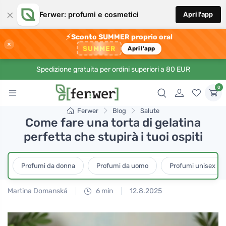
×
Ferwer: profumi e cosmetici
Apri l'app
⚡
Sconto SUMMER proprio ora!
×
SUMMER
Apri l'app
Spedizione gratuita per ordini superiori a 80 EUR
0
Ferwer
Blog
Salute
Come fare una torta di gelatina
perfetta che stupirà i tuoi ospiti
Profumi da donna
Profumi da uomo
Profumi unisex
Martina Domanská
6 min
12.8.2025