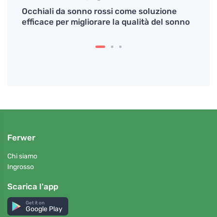
ome
Occhiali da sonno rossi come soluzione
Come i
efficace per migliorare la qualità del sonno
press
Ferwer
Chi siamo
Ingrosso
Scarica l'app
Get it on
Google Play