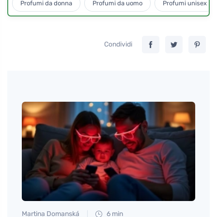
Profumi da donna
Profumi da uomo
Profumi unisex
Condividi
Martina Domanská
6 min
Anna 