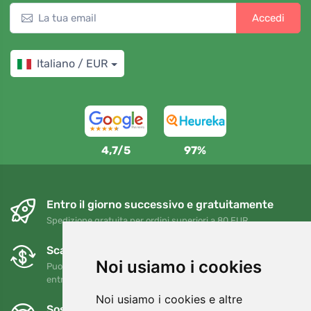
Accedi
Italiano / EUR
4,7/5
97%
Entro il giorno successivo e gratuitamente
Spedizione gratuita per ordini superiori a 80 EUR
Scambi e resi gratuiti
Noi usiamo i cookies
Puoi restituire o cambiare il tuo ordine in qualsiasi momento
entro 90 giorni
Noi usiamo i cookies e altre
Sosteniamo Trees.org