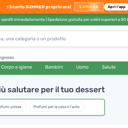
⚡
Sconto SUMMER proprio ora!
SUMMER
Apri l'app
no spediti immediatamente |
Spedizione gratuita per ordini superiori a 80
ngrosso
Corpo e igiene
Bambini
Uomo
Salute
 salutare per il tuo dessert
ofumi unisex
Profumi per la casa e l'auto