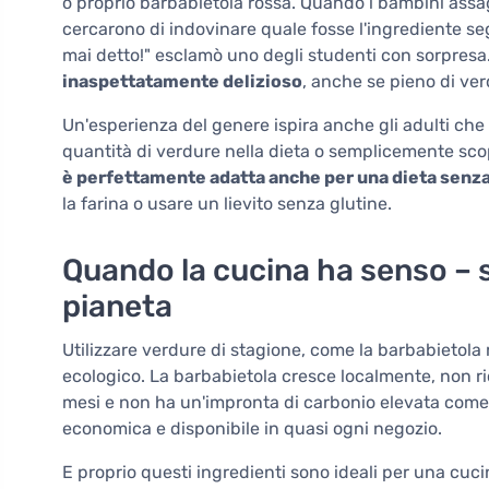
o proprio barbabietola rossa. Quando i bambini assa
cercarono di indovinare quale fosse l'ingrediente se
mai detto!" esclamò uno degli studenti con sorpresa. 
inaspettatamente delizioso
, anche se pieno di ver
Un'esperienza del genere ispira anche gli adulti che 
quantità di verdure nella dieta o semplicemente scopr
è perfettamente adatta anche per una dieta senza l
la farina o usare un lievito senza glutine.
Quando la cucina ha senso – s
pianeta
Utilizzare verdure di stagione, come la barbabietola
ecologico. La barbabietola cresce localmente, non ri
mesi e non ha un'impronta di carbonio elevata come la 
economica e disponibile in quasi ogni negozio.
E proprio questi ingredienti sono ideali per una cuci