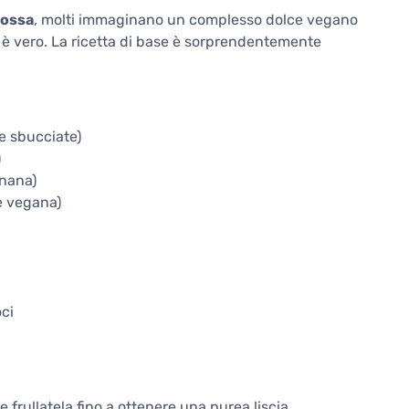
rossa
, molti immaginano un complesso dolce vegano
o è vero. La ricetta di base è sorprendentemente
e sbucciate)
)
anana)
ne vegana)
ci
e frullatela fino a ottenere una purea liscia.