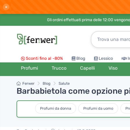
×
Gli ordini effettuati prima delle 12:00 vengo
Sconti fino al -80%
Blog
Lessico
I
Profumi
Trucco
Capelli
Viso
Ferwer
Blog
Salute
Barbabietola come opzione più
Profumi da donna
Profumi da uomo
Pr