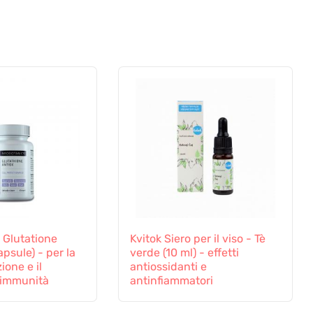
 Glutatione
Kvitok Siero per il viso - Tè
psule) - per la
verde (10 ml) - effetti
ione e il
antiossidanti e
'immunità
antinfiammatori