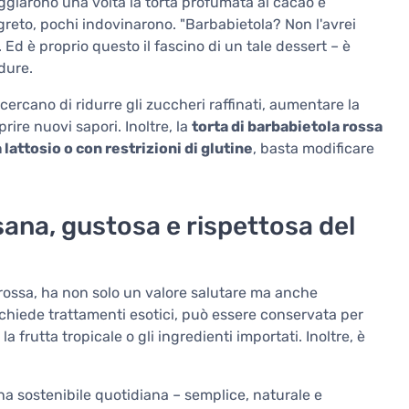
ggiarono una volta la torta profumata al cacao e
greto, pochi indovinarono. "Barbabietola? Non l'avrei
Ed è proprio questo il fascino di un tale dessert – è
dure.
cercano di ridurre gli zuccheri raffinati, aumentare la
ire nuovi sapori. Inoltre, la
torta di barbabietola rossa
attosio o con restrizioni di glutine
, basta modificare
ana, gustosa e rispettosa del
 rossa, ha non solo un valore salutare ma anche
chiede trattamenti esotici, può essere conservata per
frutta tropicale o gli ingredienti importati. Inoltre, è
na sostenibile quotidiana – semplice, naturale e