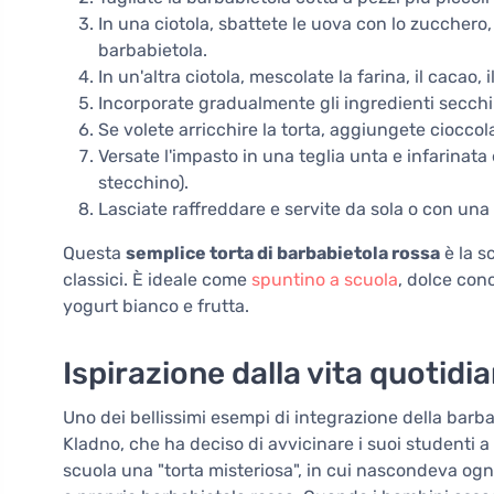
In una ciotola, sbattete le uova con lo zucchero,
barbabietola.
In un'altra ciotola, mescolate la farina, il cacao, il 
Incorporate gradualmente gli ingredienti secchi 
Se volete arricchire la torta, aggiungete cioccol
Versate l'impasto in una teglia unta e infarinata
stecchino).
Lasciate raffreddare e servite da sola o con una 
Questa
semplice torta di barbabietola rossa
è la s
classici. È ideale come
spuntino a scuola
, dolce con
yogurt bianco e frutta.
Ispirazione dalla vita quotidi
Uno dei bellissimi esempi di integrazione della barbab
Kladno, che ha deciso di avvicinare i suoi studenti a
scuola una "torta misteriosa", in cui nascondeva ogn