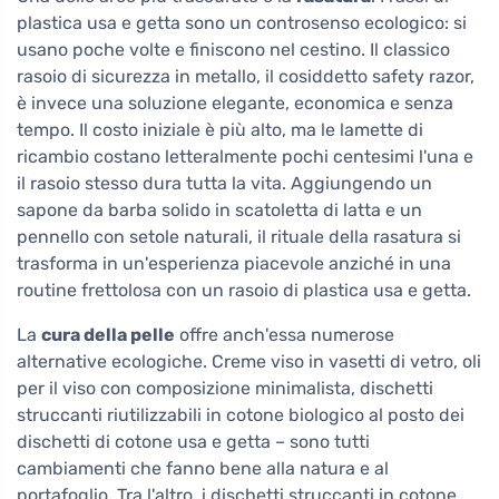
plastica usa e getta sono un controsenso ecologico: si
usano poche volte e finiscono nel cestino. Il classico
rasoio di sicurezza in metallo, il cosiddetto safety razor,
è invece una soluzione elegante, economica e senza
tempo. Il costo iniziale è più alto, ma le lamette di
ricambio costano letteralmente pochi centesimi l'una e
il rasoio stesso dura tutta la vita. Aggiungendo un
sapone da barba solido in scatoletta di latta e un
pennello con setole naturali, il rituale della rasatura si
trasforma in un'esperienza piacevole anziché in una
routine frettolosa con un rasoio di plastica usa e getta.
La
cura della pelle
offre anch'essa numerose
alternative ecologiche. Creme viso in vasetti di vetro, oli
per il viso con composizione minimalista, dischetti
struccanti riutilizzabili in cotone biologico al posto dei
dischetti di cotone usa e getta – sono tutti
cambiamenti che fanno bene alla natura e al
portafoglio. Tra l'altro, i dischetti struccanti in cotone