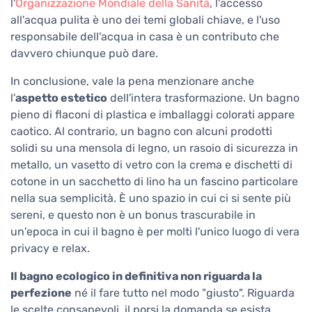
l'
Organizzazione Mondiale della Sanità
, l'accesso
all'acqua pulita è uno dei temi globali chiave, e l'uso
responsabile dell'acqua in casa è un contributo che
davvero chiunque può dare.
In conclusione, vale la pena menzionare anche
l'
aspetto estetico
dell'intera trasformazione. Un bagno
pieno di flaconi di plastica e imballaggi colorati appare
caotico. Al contrario, un bagno con alcuni prodotti
solidi su una mensola di legno, un rasoio di sicurezza in
metallo, un vasetto di vetro con la crema e dischetti di
cotone in un sacchetto di lino ha un fascino particolare
nella sua semplicità. È uno spazio in cui ci si sente più
sereni, e questo non è un bonus trascurabile in
un'epoca in cui il bagno è per molti l'unico luogo di vera
privacy e relax.
Il bagno ecologico in definitiva non riguarda la
perfezione
né il fare tutto nel modo "giusto". Riguarda
le scelte consapevoli, il porsi la domanda se esista