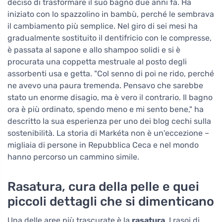
deciso di trasformare il suo bagno due anni fa. Ha
iniziato con lo spazzolino in bambù, perché le sembrava
il cambiamento più semplice. Nel giro di sei mesi ha
gradualmente sostituito il dentifricio con le compresse,
è passata al sapone e allo shampoo solidi e si è
procurata una coppetta mestruale al posto degli
assorbenti usa e getta. "Col senno di poi ne rido, perché
ne avevo una paura tremenda. Pensavo che sarebbe
stato un enorme disagio, ma è vero il contrario. Il bagno
ora è più ordinato, spendo meno e mi sento bene," ha
descritto la sua esperienza per uno dei blog cechi sulla
sostenibilità. La storia di Markéta non è un'eccezione –
migliaia di persone in Repubblica Ceca e nel mondo
hanno percorso un cammino simile.
Rasatura, cura della pelle e quei
piccoli dettagli che si dimenticano
Una delle aree più trascurate è la
rasatura
. I rasoi di