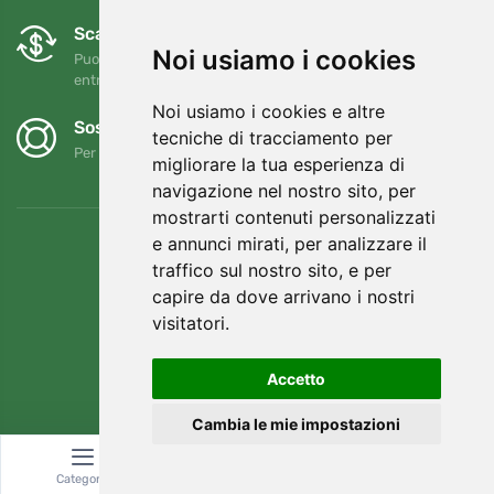
Scambi e resi gratuiti
Noi usiamo i cookies
Puoi restituire o cambiare il tuo ordine in qualsiasi momento
entro 90 giorni
Noi usiamo i cookies e altre
Sosteniamo Trees.org
tecniche di tracciamento per
Per ogni ordine piantiamo un albero! Leggi di più
Chi siamo
.
migliorare la tua esperienza di
navigazione nel nostro sito, per
mostrarti contenuti personalizzati
e annunci mirati, per analizzare il
traffico sul nostro sito, e per
capire da dove arrivano i nostri
visitatori.
Accetto
Cambia le mie impostazioni
© Topshelf s.r.o. Tutti i diritti riservati.
Categoria
Ricerca
Carrello