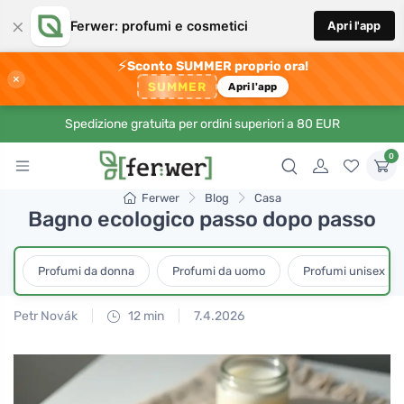
×
Ferwer: profumi e cosmetici
Apri l'app
⚡
Sconto SUMMER proprio ora!
×
SUMMER
Apri l'app
Spedizione gratuita per ordini superiori a 80 EUR
0
Ferwer
Blog
Casa
Bagno ecologico passo dopo passo
Profumi da donna
Profumi da uomo
Profumi unisex
Petr Novák
12 min
7.4.2026