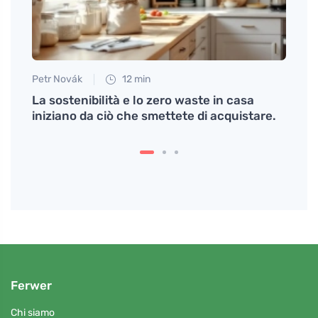
Petr Novák
12 min
Tomáš
ggere
La sostenibilità e lo zero waste in casa
Calma
iniziano da ciò che smettete di acquistare.
effet
Ferwer
Chi siamo