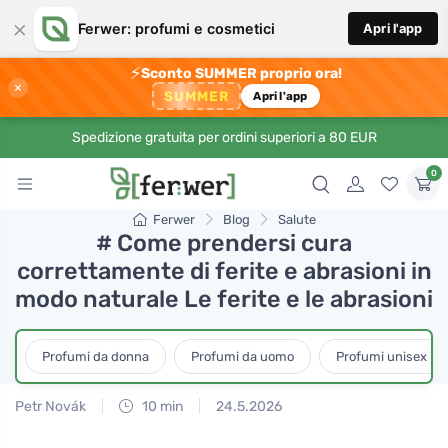
×
Ferwer: profumi e cosmetici
Apri l'app
⚡
Sconto SUMMER proprio ora!
×
SUMMER
Apri l'app
Spedizione gratuita per ordini superiori a 80 EUR
0
Ferwer
Blog
Salute
# Come prendersi cura
correttamente di ferite e abrasioni in
modo naturale Le ferite e le abrasioni
Profumi da donna
Profumi da uomo
Profumi unisex
Petr Novák
10 min
24.5.2026