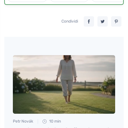
Condividi
Petr Novák
10 min
Martin