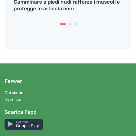
lo
Camminare a piedi nudi rafforza i muscoli e
Bambi
protegge le articolazioni
placc
Ferwer
Chi siamo
Ingrosso
Scarica l'app
Get it on
Google Play