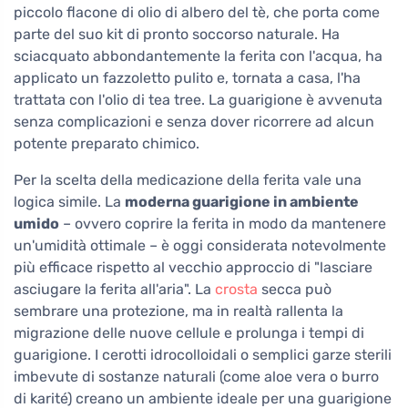
piccolo flacone di olio di albero del tè, che porta come
parte del suo kit di pronto soccorso naturale. Ha
sciacquato abbondantemente la ferita con l'acqua, ha
applicato un fazzoletto pulito e, tornata a casa, l'ha
trattata con l'olio di tea tree. La guarigione è avvenuta
senza complicazioni e senza dover ricorrere ad alcun
potente preparato chimico.
Per la scelta della medicazione della ferita vale una
logica simile. La
moderna guarigione in ambiente
umido
– ovvero coprire la ferita in modo da mantenere
un'umidità ottimale – è oggi considerata notevolmente
più efficace rispetto al vecchio approccio di "lasciare
asciugare la ferita all'aria". La
crosta
secca può
sembrare una protezione, ma in realtà rallenta la
migrazione delle nuove cellule e prolunga i tempi di
guarigione. I cerotti idrocolloidali o semplici garze sterili
imbevute di sostanze naturali (come aloe vera o burro
di karité) creano un ambiente ideale per una guarigione