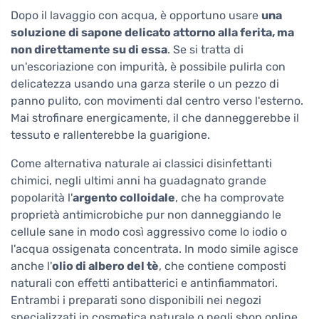
Dopo il lavaggio con acqua, è opportuno usare
una
soluzione di sapone delicato attorno alla ferita, ma
non direttamente su di essa
. Se si tratta di
un'escoriazione con impurità, è possibile pulirla con
delicatezza usando una garza sterile o un pezzo di
panno pulito, con movimenti dal centro verso l'esterno.
Mai strofinare energicamente, il che danneggerebbe il
tessuto e rallenterebbe la guarigione.
Come alternativa naturale ai classici disinfettanti
chimici, negli ultimi anni ha guadagnato grande
popolarità l'
argento colloidale
, che ha comprovate
proprietà antimicrobiche pur non danneggiando le
cellule sane in modo così aggressivo come lo iodio o
l'acqua ossigenata concentrata. In modo simile agisce
anche l'
olio di albero del tè
, che contiene composti
naturali con effetti antibatterici e antinfiammatori.
Entrambi i preparati sono disponibili nei negozi
specializzati in cosmetica naturale o negli shop online