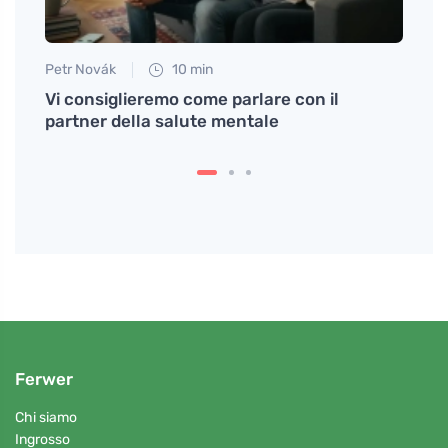
Petr Novák
10 min
Tomáš
Vi consiglieremo come parlare con il
Scopr
partner della salute mentale
tanac
un u
Ferwer
Chi siamo
Ingrosso