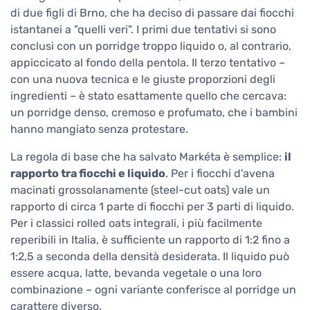
di due figli di Brno, che ha deciso di passare dai fiocchi
istantanei a "quelli veri". I primi due tentativi si sono
conclusi con un porridge troppo liquido o, al contrario,
appiccicato al fondo della pentola. Il terzo tentativo –
con una nuova tecnica e le giuste proporzioni degli
ingredienti – è stato esattamente quello che cercava:
un porridge denso, cremoso e profumato, che i bambini
hanno mangiato senza protestare.
La regola di base che ha salvato Markéta è semplice:
il
rapporto tra fiocchi e liquido
. Per i fiocchi d'avena
macinati grossolanamente (steel-cut oats) vale un
rapporto di circa 1 parte di fiocchi per 3 parti di liquido.
Per i classici rolled oats integrali, i più facilmente
reperibili in Italia, è sufficiente un rapporto di 1:2 fino a
1:2,5 a seconda della densità desiderata. Il liquido può
essere acqua, latte, bevanda vegetale o una loro
combinazione – ogni variante conferisce al porridge un
carattere diverso.