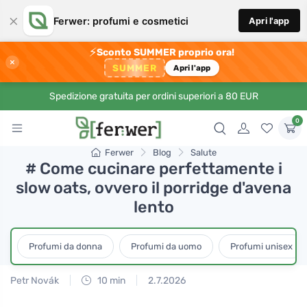
×
Ferwer: profumi e cosmetici
Apri l'app
⚡
Sconto SUMMER proprio ora!
×
SUMMER
Apri l'app
Spedizione gratuita per ordini superiori a 80 EUR
0
Ferwer
Blog
Salute
# Come cucinare perfettamente i
slow oats, ovvero il porridge d'avena
lento
Profumi da donna
Profumi da uomo
Profumi unisex
Petr Novák
10 min
2.7.2026