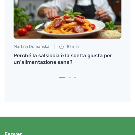
Martina Domanská
10 min
Jan S
Perché la salsiccia è la scelta giusta per
Idee 
un'alimentazione sana?
ogni 
Ferwer