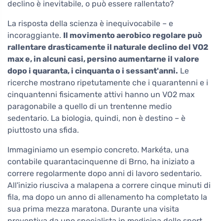
declino è inevitabile, o può essere rallentato?
La risposta della scienza è inequivocabile – e
incoraggiante.
Il movimento aerobico regolare può
rallentare drasticamente il naturale declino del VO2
max e, in alcuni casi, persino aumentarne il valore
dopo i quaranta, i cinquanta o i sessant'anni.
Le
ricerche mostrano ripetutamente che i quarantenni e i
cinquantenni fisicamente attivi hanno un VO2 max
paragonabile a quello di un trentenne medio
sedentario. La biologia, quindi, non è destino – è
piuttosto una sfida.
Immaginiamo un esempio concreto. Markéta, una
contabile quarantacinquenne di Brno, ha iniziato a
correre regolarmente dopo anni di lavoro sedentario.
All'inizio riusciva a malapena a correre cinque minuti di
fila, ma dopo un anno di allenamento ha completato la
sua prima mezza maratona. Durante una visita
preventiva da uno specialista in medicina dello sport,