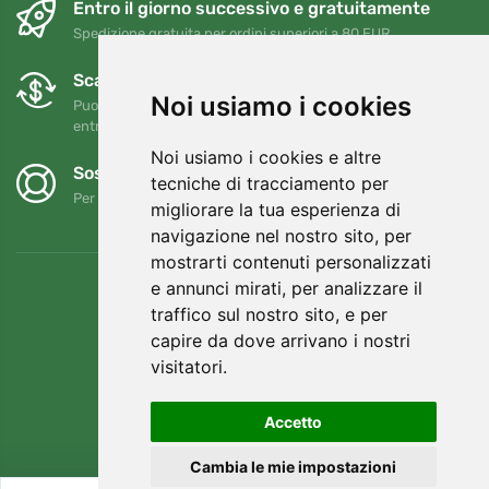
Entro il giorno successivo e gratuitamente
Spedizione gratuita per ordini superiori a 80 EUR
Scambi e resi gratuiti
Noi usiamo i cookies
Puoi restituire o cambiare il tuo ordine in qualsiasi momento
entro 90 giorni
Noi usiamo i cookies e altre
Sosteniamo Trees.org
tecniche di tracciamento per
Per ogni ordine piantiamo un albero! Leggi di più
Chi siamo
.
migliorare la tua esperienza di
navigazione nel nostro sito, per
mostrarti contenuti personalizzati
e annunci mirati, per analizzare il
traffico sul nostro sito, e per
capire da dove arrivano i nostri
visitatori.
Accetto
Cambia le mie impostazioni