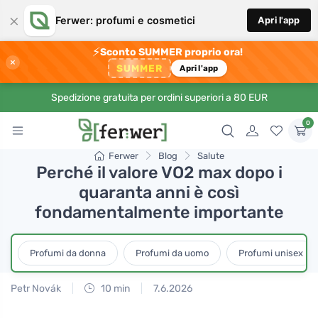
×
Ferwer: profumi e cosmetici
Apri l'app
⚡
Sconto SUMMER proprio ora!
×
SUMMER
Apri l'app
Spedizione gratuita per ordini superiori a 80 EUR
0
Ferwer
Blog
Salute
Perché il valore VO2 max dopo i
quaranta anni è così
fondamentalmente importante
Profumi da donna
Profumi da uomo
Profumi unisex
Petr Novák
10 min
7.6.2026