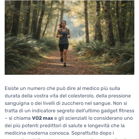
Esiste un numero che può dire al medico più sulla
durata della vostra vita del colesterolo, della pressione
sanguigna o dei livelli di zucchero nel sangue. Non si
tratta di un indicatore segreto dell'ultimo gadget fitness
– si chiama
VO2 max
e gli scienziati lo considerano uno
dei più potenti predittori di salute e longevità che la
medicina moderna conosca. Soprattutto dopo i