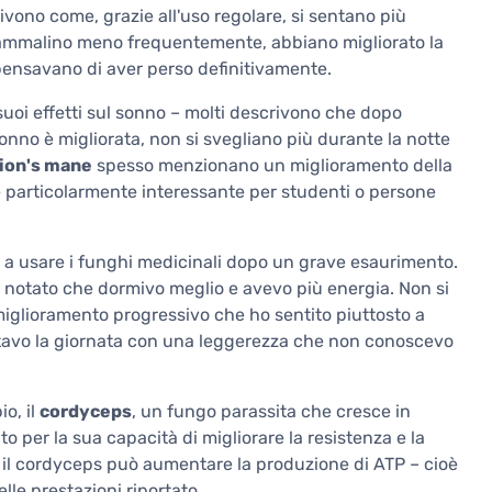
crivono come, grazie all'uso regolare, si sentano più
si ammalino meno frequentemente, abbiano migliorato la
pensavano di aver perso definitivamente.
suoi effetti sul sonno – molti descrivono che dopo
sonno è migliorata, non si svegliano più durante la notte
lion's mane
spesso menzionano un miglioramento della
 particolarmente interessante per studenti o persone
 a usare i funghi medicinali dopo un grave esaurimento.
 notato che dormivo meglio e avevo più energia. Non si
iglioramento progressivo che ho sentito piuttosto a
ntavo la giornata con una leggerezza che non conoscevo
o, il
cordyceps
, un fungo parassita che cresce in
to per la sua capacità di migliorare la resistenza e la
e il cordyceps può aumentare la produzione di ATP – cioè
lle prestazioni riportato.