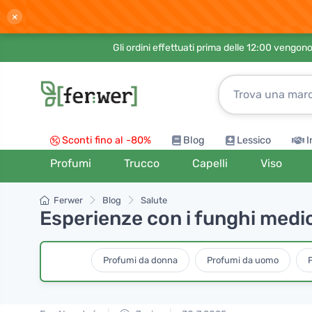
×
Gli ordini effettuati prima delle 12:00 vengo
Sconti fino al -80%
Blog
Lessico
I
Profumi
Trucco
Capelli
Viso
Ferwer
Blog
Salute
Esperienze con i funghi medic
Profumi da donna
Profumi da uomo
P