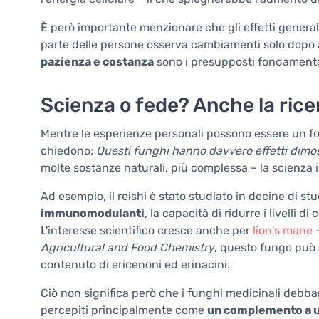
È però importante menzionare che gli effetti gene
parte delle persone osserva cambiamenti solo dopo 
pazienza e costanza
sono i presupposti fondamental
Scienza o fede? Anche la ric
Mentre le esperienze personali possono essere un for
chiedono:
Questi funghi hanno davvero effetti dimost
molte sostanze naturali, più complessa – la scienza i
Ad esempio, il reishi è stato studiato in decine di st
immunomodulanti
, la capacità di ridurre i livelli d
L'interesse scientifico cresce anche per
lion's mane
–
Agricultural and Food Chemistry
, questo fungo può s
contenuto di ericenoni ed erinacini.
Ciò non significa però che i funghi medicinali debban
percepiti principalmente come
un complemento a un