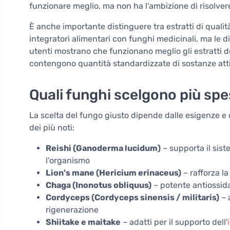
funzionare meglio, ma non ha l'ambizione di risolvere
È anche importante distinguere tra estratti di qualit
integratori alimentari con funghi medicinali, ma le d
utenti mostrano che funzionano meglio gli estratti 
contengono quantità standardizzate di sostanze att
Quali funghi scelgono più sp
La scelta del fungo giusto dipende dalle esigenze e 
dei più noti:
Reishi (Ganoderma lucidum)
– supporta il sist
l'organismo
Lion's mane (Hericium erinaceus)
– rafforza l
Chaga (Inonotus obliquus)
– potente antiossida
Cordyceps (Cordyceps sinensis / militaris)
– 
rigenerazione
Shiitake e maitake
– adatti per il supporto dell'