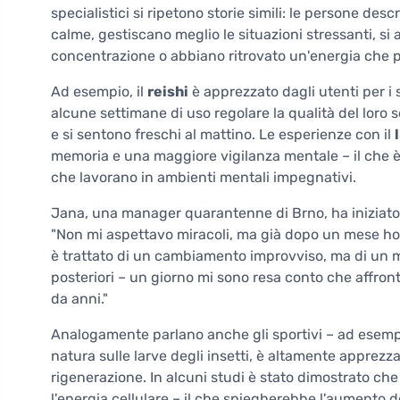
specialistici si ripetono storie simili: le persone des
calme, gestiscano meglio le situazioni stressanti, 
concentrazione o abbiano ritrovato un'energia che 
Ad esempio, il
reishi
è apprezzato dagli utenti per i 
alcune settimane di uso regolare la qualità del loro 
e si sentono freschi al mattino. Le esperienze con il
memoria e una maggiore vigilanza mentale – il che è
che lavorano in ambienti mentali impegnativi.
Jana, una manager quarantenne di Brno, ha iniziato
"Non mi aspettavo miracoli, ma già dopo un mese ho
è trattato di un cambiamento improvviso, ma di un m
posteriori – un giorno mi sono resa conto che affro
da anni."
Analogamente parlano anche gli sportivi – ad esempi
natura sulle larve degli insetti, è altamente apprezza
rigenerazione. In alcuni studi è stato dimostrato ch
l'energia cellulare – il che spiegherebbe l'aumento de