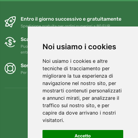
Entro il giorno successivo e gratuitamente
Spedizione gratuita per ordini superiori a 80 EUR
Scambi e resi gratuiti
Noi usiamo i cookies
Puoi restituire o cambiare il tuo ordine in qualsiasi momento
entro 90 giorni
Noi usiamo i cookies e altre
Sosteniamo Trees.org
tecniche di tracciamento per
Per ogni ordine piantiamo un albero! Leggi di più
Chi siamo
.
migliorare la tua esperienza di
navigazione nel nostro sito, per
mostrarti contenuti personalizzati
e annunci mirati, per analizzare il
traffico sul nostro sito, e per
capire da dove arrivano i nostri
visitatori.
Accetto