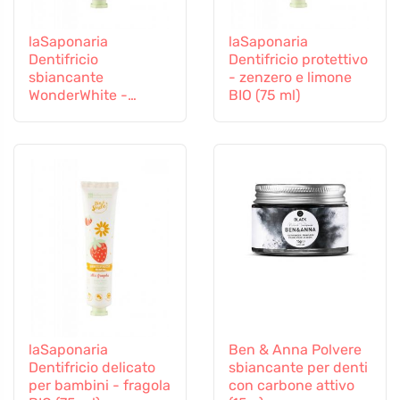
laSaponaria
laSaponaria
Dentifricio
Dentifricio protettivo
sbiancante
- zenzero e limone
WonderWhite -
BIO (75 ml)
menta e carbone
attivo BIO (75 ml)
laSaponaria
Ben & Anna Polvere
Dentifricio delicato
sbiancante per denti
per bambini - fragola
con carbone attivo