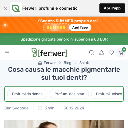
×
Ferwer: profumi e cosmetici
Apri l'app
⚡
Sconto SUMMER proprio ora!
×
SUMMER
Apri l'app
Spedizione gratuita per ordini superiori a 80 EUR
0
Ferwer
Blog
Salute
Cosa causa le macchie pigmentarie
sui tuoi denti?
Profumi da donna
Profumi da uomo
Profumi unisex
Jan Svoboda
5 min
30.12.2024