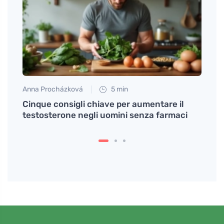
Anna Procházková
5 min
Eva No
Cinque consigli chiave per aumentare il
Tres 
testosterone negli uomini senza farmaci
amano