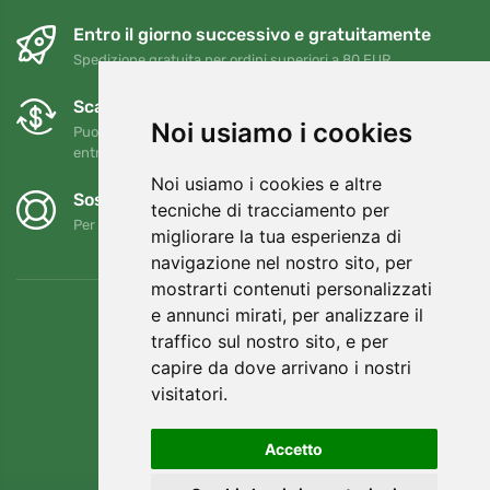
Entro il giorno successivo e gratuitamente
Spedizione gratuita per ordini superiori a 80 EUR
Scambi e resi gratuiti
Noi usiamo i cookies
Puoi restituire o cambiare il tuo ordine in qualsiasi momento
entro 90 giorni
Noi usiamo i cookies e altre
Sosteniamo Trees.org
tecniche di tracciamento per
Per ogni ordine piantiamo un albero! Leggi di più
Chi siamo
.
migliorare la tua esperienza di
navigazione nel nostro sito, per
mostrarti contenuti personalizzati
e annunci mirati, per analizzare il
traffico sul nostro sito, e per
capire da dove arrivano i nostri
visitatori.
Accetto