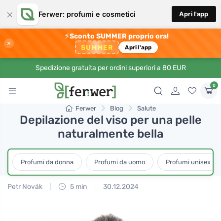
×
Ferwer: profumi e cosmetici
Apri l'app
⚡
Sconto SUMMER proprio ora!
×
SUMMER
Apri l'app
Spedizione gratuita per ordini superiori a 80 EUR
0
Ferwer
Blog
Salute
Depilazione del viso per una pelle
naturalmente bella
Profumi da donna
Profumi da uomo
Profumi unisex
Petr Novák
5 min
30.12.2024