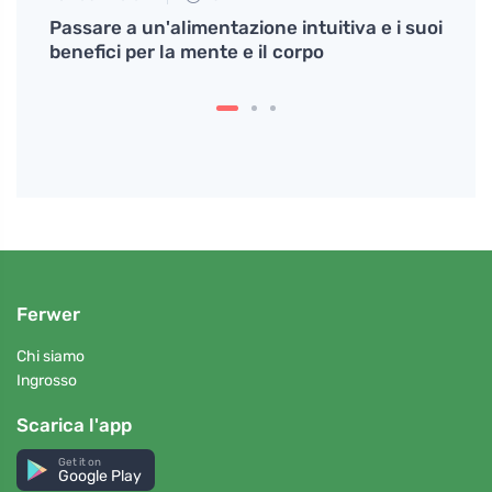
 la
Passare a un'alimentazione intuitiva e i suoi
Come 
benefici per la mente e il corpo
perfe
Ferwer
Chi siamo
Ingrosso
Scarica l'app
Get it on
Google Play