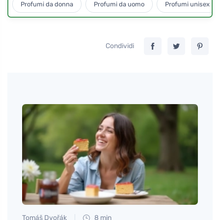
Profumi da donna
Profumi da uomo
Profumi unisex
Condividi
Tomáš Dvořák
8 min
Jan S