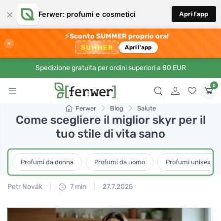
×
Ferwer: profumi e cosmetici
Apri l'app
⚡
Sconto SUMMER proprio ora!
×
SUMMER
Apri l'app
Spedizione gratuita per ordini superiori a 80 EUR
0
Ferwer
Blog
Salute
Come scegliere il miglior skyr per il
tuo stile di vita sano
Profumi da donna
Profumi da uomo
Profumi unisex
Petr Novák
7 min
27.7.2025