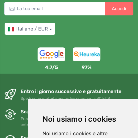
Accedi
Italiano / EUR
4,7/5
97%
Entro il giorno successivo e gratuitamente
Spedizione gratuita per ordini superiori a 80 EUR
Scambi e resi gratuiti
Noi usiamo i cookies
Puoi restituire o cambiare il tuo ordine in qualsiasi momento
entro 90 giorni
Noi usiamo i cookies e altre
Sosteniamo Trees.org