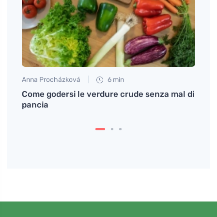
Anna Procházková
6 min
Petr N
mo un
Come godersi le verdure crude senza mal di
# Cos
pancia
tahin
sesa