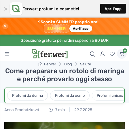
×
Ferwer: profumi e cosmetici
Apri l'app
⚡
Sconto SUMMER proprio ora!
×
SUMMER
Apri l'app
Spedizione gratuita per ordini superiori a 80 EUR
0
Ferwer
Blog
Salute
Come preparare un rotolo di meringa
e perché provarlo oggi stesso
Profumi da donna
Profumi da uomo
Profumi unisex
Anna Procházková
7 min
29.7.2025