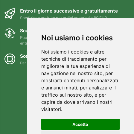
Entro il giorno successivo e gratuitamente
Spedizione gratuita per ordini superiori a 80 EUR
Scambi e resi gratuiti
Noi usiamo i cookies
Puoi restituire o cambiare il tuo ordine in qualsiasi momento
entro 90 giorni
Noi usiamo i cookies e altre
Sosteniamo Trees.org
tecniche di tracciamento per
Per ogni ordine piantiamo un albero! Leggi di più
Chi siamo
.
migliorare la tua esperienza di
navigazione nel nostro sito, per
mostrarti contenuti personalizzati
e annunci mirati, per analizzare il
traffico sul nostro sito, e per
capire da dove arrivano i nostri
visitatori.
Accetto