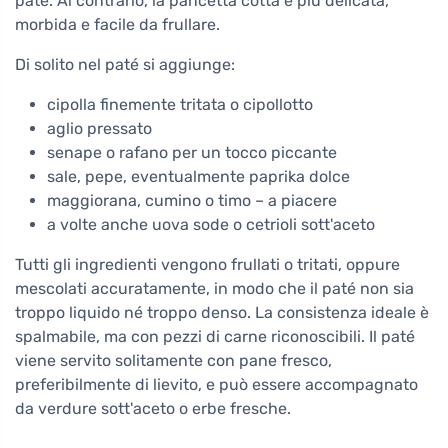
paté. Al contrario, la pancetta cotta è più delicata,
morbida e facile da frullare.
Di solito nel paté si aggiunge:
cipolla finemente tritata o cipollotto
aglio pressato
senape o rafano per un tocco piccante
sale, pepe, eventualmente paprika dolce
maggiorana, cumino o timo – a piacere
a volte anche uova sode o cetrioli sott'aceto
Tutti gli ingredienti vengono frullati o tritati, oppure
mescolati accuratamente, in modo che il paté non sia
troppo liquido né troppo denso. La consistenza ideale è
spalmabile, ma con pezzi di carne riconoscibili. Il paté
viene servito solitamente con pane fresco,
preferibilmente di lievito, e può essere accompagnato
da verdure sott'aceto o erbe fresche.