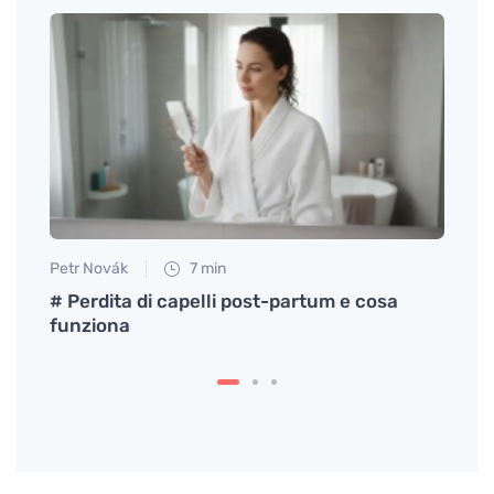
Petr Novák
7 min
Petr N
lla
# Perdita di capelli post-partum e cosa
Lo st
funziona
base 