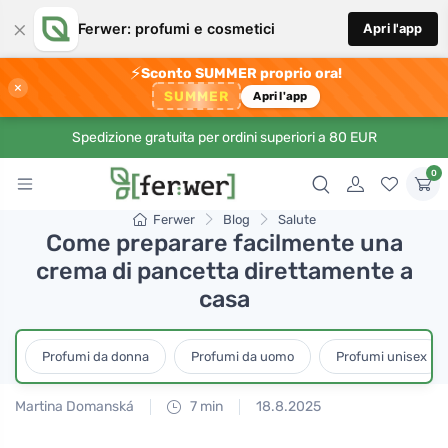
×
Ferwer: profumi e cosmetici
Apri l'app
⚡
Sconto SUMMER proprio ora!
×
SUMMER
Apri l'app
Spedizione gratuita per ordini superiori a 80 EUR
0
Ferwer
Blog
Salute
Come preparare facilmente una
crema di pancetta direttamente a
casa
Profumi da donna
Profumi da uomo
Profumi unisex
Martina Domanská
7 min
18.8.2025