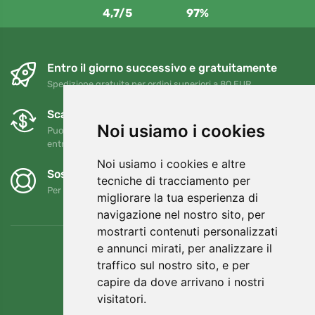
4,7/5
97%
Entro il giorno successivo e gratuitamente
Spedizione gratuita per ordini superiori a 80 EUR
Scambi e resi gratuiti
Noi usiamo i cookies
Puoi restituire o cambiare il tuo ordine in qualsiasi momento
entro 90 giorni
Noi usiamo i cookies e altre
Sosteniamo Trees.org
tecniche di tracciamento per
Per ogni ordine piantiamo un albero! Leggi di più
Chi siamo
.
migliorare la tua esperienza di
navigazione nel nostro sito, per
mostrarti contenuti personalizzati
e annunci mirati, per analizzare il
traffico sul nostro sito, e per
capire da dove arrivano i nostri
visitatori.