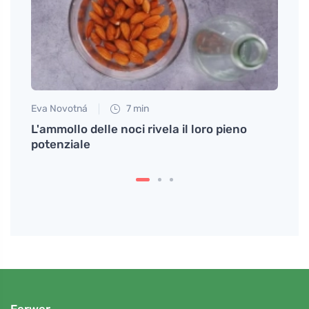
Eva Novotná
7 min
Eva No
el tuo
L'ammollo delle noci rivela il loro pieno
La so
potenziale
nuova
Ferwer