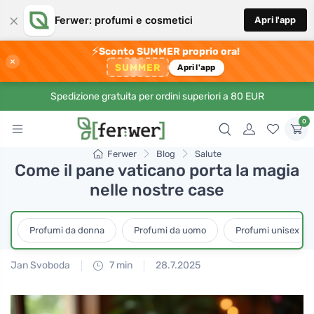
×
Ferwer: profumi e cosmetici
Apri l'app
⚡
Sconto SUMMER proprio ora!
×
SUMMER
Apri l'app
Spedizione gratuita per ordini superiori a 80 EUR
0
Ferwer
Blog
Salute
Come il pane vaticano porta la magia
nelle nostre case
Profumi da donna
Profumi da uomo
Profumi unisex
Jan Svoboda
7 min
28.7.2025