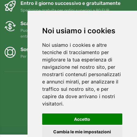
Entro il giorno successivo e gratuitamente
Spedizione gratuita per ordini superiori a 80 EUR
Scambi e resi gratuiti
Noi usiamo i cookies
Puoi restituire o cambiare il tuo ordine in qualsiasi momento
entro 90 giorni
Noi usiamo i cookies e altre
Sosteniamo Trees.org
tecniche di tracciamento per
Per ogni ordine piantiamo un albero! Leggi di più
Chi siamo
.
migliorare la tua esperienza di
navigazione nel nostro sito, per
mostrarti contenuti personalizzati
e annunci mirati, per analizzare il
traffico sul nostro sito, e per
capire da dove arrivano i nostri
visitatori.
Accetto
Cambia le mie impostazioni