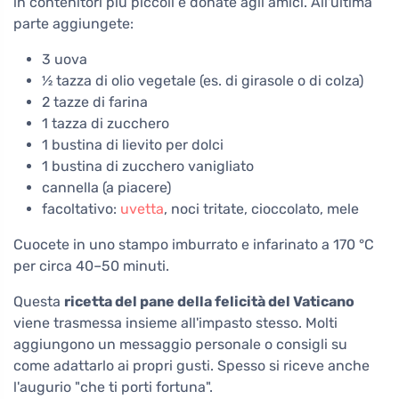
in contenitori più piccoli e donate agli amici. All'ultima
parte aggiungete:
3 uova
½ tazza di olio vegetale (es. di girasole o di colza)
2 tazze di farina
1 tazza di zucchero
1 bustina di lievito per dolci
1 bustina di zucchero vanigliato
cannella (a piacere)
facoltativo:
uvetta
, noci tritate, cioccolato, mele
Cuocete in uno stampo imburrato e infarinato a 170 °C
per circa 40–50 minuti.
Questa
ricetta del pane della felicità del Vaticano
viene trasmessa insieme all'impasto stesso. Molti
aggiungono un messaggio personale o consigli su
come adattarlo ai propri gusti. Spesso si riceve anche
l'augurio "che ti porti fortuna".