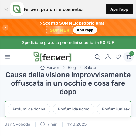
×
Ferwer: profumi e cosmetici
Apri l'app
⚡
Sconto SUMMER proprio ora!
×
SUMMER
Apri l'app
Spedizione gratuita per ordini superiori a 80 EUR
0
Ferwer
Blog
Salute
Cause della visione improvvisamente
offuscata in un occhio e cosa fare
dopo
Profumi da donna
Profumi da uomo
Profumi unisex
Jan Svoboda
7 min
19.8.2025