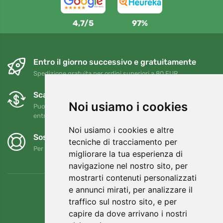
4,7/5
97%
Entro il giorno successivo e gratuitamente
Spedizione gratuita per ordini superiori a 80 EUR
Scambi e resi gratuiti
Noi usiamo i cookies
Puoi restituire o cambiare il tuo ordine in qualsiasi momento
entro 90 giorni
Noi usiamo i cookies e altre
Sosteniamo Trees.org
tecniche di tracciamento per
Per ogni ordine piantiamo un albero! Leggi di più
Chi siamo
.
migliorare la tua esperienza di
navigazione nel nostro sito, per
mostrarti contenuti personalizzati
e annunci mirati, per analizzare il
traffico sul nostro sito, e per
capire da dove arrivano i nostri