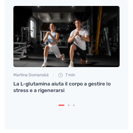
Martina Domanská
7 min
Petr N
ance e
La L-glutamina aiuta il corpo a gestire lo
Liber
in
stress e a rigenerarsi
grazi
funzi