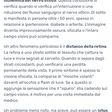
ischemica del nervo ottico
. Questa condizione si
verifica quando si verifica un'interruzione o una
riduzione del flusso sanguigno al nervo ottico. Di solito
si manifesta in persone oltre i 50 anni, spesso in
relazione a ipertensione, diabete o arterite. L'immagine
diventa improvvisamente oscura, sfocata o l'intero
campo visivo può scomparire.
Un altro fenomeno pericoloso è il
distacco della retina
.
La retina è uno strato sottile di tessuto che cattura la
luce e invia segnali al cervello. Quando si separa dagli
strati circostanti, può verificarsi una perdita
permanente della vista. Il primo sintomo è spesso la
visione sfocata, la comparsa di "mosche volanti"
davanti all'occhio o flash di luce. Se a questo si
aggiunge la sensazione che il "sipario" stia cadendo sul
campo visivo, è motivo per una visita immediata dal
medico.
Un problema meno noto, ma grave, può essere un
ictus