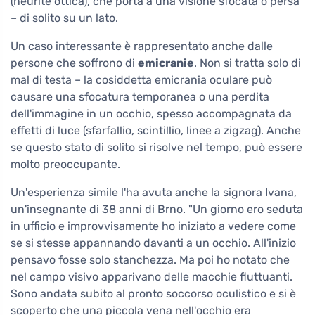
(neurite ottica), che porta a una visione sfocata o persa
– di solito su un lato.
Un caso interessante è rappresentato anche dalle
persone che soffrono di
emicranie
. Non si tratta solo di
mal di testa – la cosiddetta emicrania oculare può
causare una sfocatura temporanea o una perdita
dell'immagine in un occhio, spesso accompagnata da
effetti di luce (sfarfallio, scintillio, linee a zigzag). Anche
se questo stato di solito si risolve nel tempo, può essere
molto preoccupante.
Un'esperienza simile l'ha avuta anche la signora Ivana,
un'insegnante di 38 anni di Brno. "Un giorno ero seduta
in ufficio e improvvisamente ho iniziato a vedere come
se si stesse appannando davanti a un occhio. All'inizio
pensavo fosse solo stanchezza. Ma poi ho notato che
nel campo visivo apparivano delle macchie fluttuanti.
Sono andata subito al pronto soccorso oculistico e si è
scoperto che una piccola vena nell'occhio era