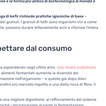
ne è la forma più antica di biotecnologia al mondo e
ga di kefir richiede pratiche igieniche di base
–
 dei granuli. I granuli di kefir sono organismi vivi e come
te, possono durare letteralmente anni e rifornire l'intera
aspettare dal consumo
ta espandendo negli ultimi anni.
Uno studio pubblicato
 alimenti fermentati aumenta la diversità del
mmazione nell'organismo – e questo già dopo dieci
ltro più marcato rispetto a una dieta ricca di fibre, il
 a una migliore digestione, al rafforzamento del sistema
 poiché i microrganismi durante la fermentazione