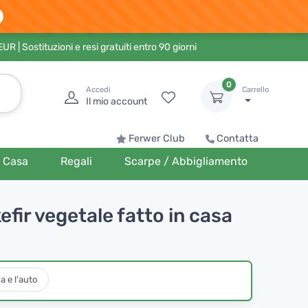
 EUR
| Sostituzioni e resi gratuiti entro 90 giorni
0
Accedi
Carrello
Il mio account
Ferwer Club
Contatta
Casa
Regali
Scarpe / Abbigliamento
efir vegetale fatto in casa
a e l'auto