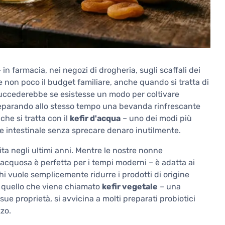
in farmacia, nei negozi di drogheria, sugli scaffali dei
e non poco il budget familiare, anche quando si tratta di
 succederebbe se esistesse un modo per coltivare
 preparando allo stesso tempo una bevanda rinfrescante
he si tratta con il
kefir d'acqua
– uno dei modi più
e intestinale senza sprecare denaro inutilmente.
ita negli ultimi anni. Mentre le nostre nonne
e acquosa è perfetta per i tempi moderni – è adatta ai
chi vuole semplicemente ridurre i prodotti di origine
e quello che viene chiamato
kefir vegetale
– una
ue proprietà, si avvicina a molti preparati probiotici
zo.