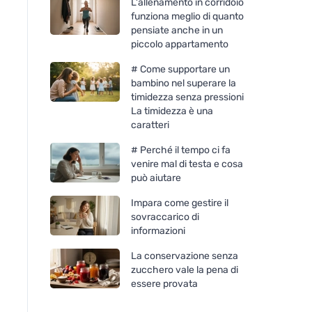
L'allenamento in corridoio
funziona meglio di quanto
pensiate anche in un
piccolo appartamento
# Come supportare un
bambino nel superare la
timidezza senza pressioni
La timidezza è una
caratteri
# Perché il tempo ci fa
venire mal di testa e cosa
può aiutare
Impara come gestire il
sovraccarico di
informazioni
La conservazione senza
zucchero vale la pena di
essere provata