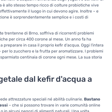
a è allo stesso tempo ricco di colture probiotiche vive
fettivamente il luogo in cui devono agire. Inoltre – e
uzione è sorprendentemente semplice e i costi di
trentenne di Brno, soffriva di ricorrenti problemi
iche per circa 400 corone al mese. Un anno fa ha
 a preparare in casa il proprio kefir d'acqua. Oggi l'intera
per lo zucchero e la frutta per aromatizzare. I problemi
 risparmiato centinaia di corone ogni mese. La sua storia
getale dal kefir d'acqua a
ede attrezzature speciali né abilità culinarie.
Bastano
tessi
– che si possono trovare in varie comunità online
o in alcuni negozi di alimenti naturali. Una volta