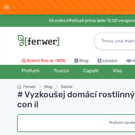
×
Gli ordini effettuati prima delle 12:00 vengo
Sconti fino al -80%
Blog
Lessico
I
Profumi
Trucco
Capelli
Viso
Ferwer
Blog
Salute
# Vyzkoušej domácí rostlinný k
con il
Profumi da d