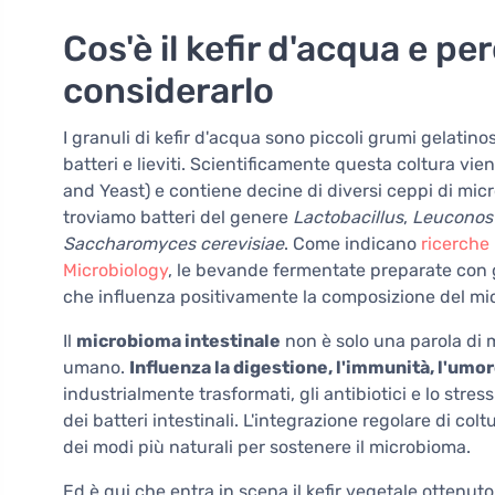
Cos'è il kefir d'acqua e pe
considerarlo
I granuli di kefir d'acqua sono piccoli grumi gelatin
batteri e lieviti. Scientificamente questa coltura v
and Yeast) e contiene decine di diversi ceppi di mic
troviamo batteri del genere
Lactobacillus
,
Leuconos
Saccharomyces cerevisiae
. Come indicano
ricerche 
Microbiology
, le bevande fermentate preparate con g
che influenza positivamente la composizione del mic
Il
microbioma intestinale
non è solo una parola di 
umano.
Influenza la digestione, l'immunità, l'umo
industrialmente trasformati, gli antibiotici e lo str
dei batteri intestinali. L'integrazione regolare di co
dei modi più naturali per sostenere il microbioma.
Ed è qui che entra in scena il kefir vegetale ottenuto 