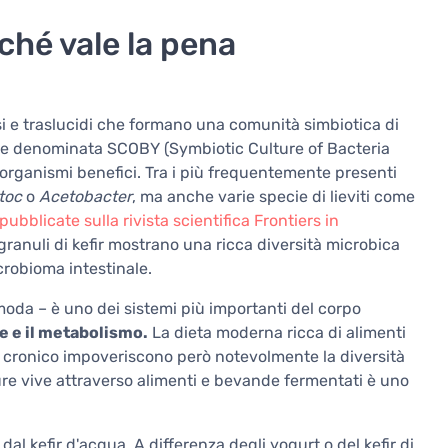
rché vale la pena
osi e traslucidi che formano una comunità simbiotica di
iene denominata SCOBY (Symbiotic Culture of Bacteria
rorganismi benefici. Tra i più frequentemente presenti
toc
o
Acetobacter
, ma anche varie specie di lieviti come
pubblicate sulla rivista scientifica Frontiers in
ranuli di kefir mostrano una ricca diversità microbica
robioma intestinale.
moda – è uno dei sistemi più importanti del corpo
re e il metabolismo.
La dieta moderna ricca di alimenti
ess cronico impoveriscono però notevolmente la diversità
lture vive attraverso alimenti e bevande fermentati è uno
dal kefir d'acqua. A differenza degli yogurt o del kefir di