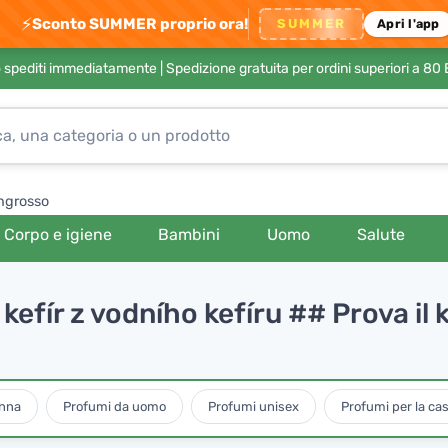
⚡
Sconto SUMMER proprio ora!
SUMMER
Apri l'app
no spediti immediatamente |
Spedizione gratuita per ordini superiori a 80
ngrosso
Corpo e igiene
Bambini
Uomo
Salute
efír z vodního kefíru ## Prova il k
onna
Profumi da uomo
Profumi unisex
Profumi per la cas