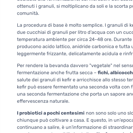
ottenuti i granuli, si moltiplicano da soli e la scorta
comunità.
La procedura di base è molto semplice. I granuli di
due cucchiai di granuli per litro d'acqua con un cuc
temperatura ambiente per circa 24-48 ore. Durante
producono acido lattico, anidride carbonica e tutta 
leggermente frizzante, delicatamente acidula e rinf
Per rendere la bevanda davvero "vegetale" nel senso
fermentazione anche frutta secca –
fichi, albicocc
salute dei granuli di kefir e arricchisce allo stesso te
kefir può essere fermentato una seconda volta con f
una seconda fermentazione che porta un sapore anc
effervescenza naturale.
I probiotici a pochi centesimi
non sono solo uno slog
chiunque può coltivare a casa. E questo, in un'epoca i
continuano a salire, è un'informazione di straordinar