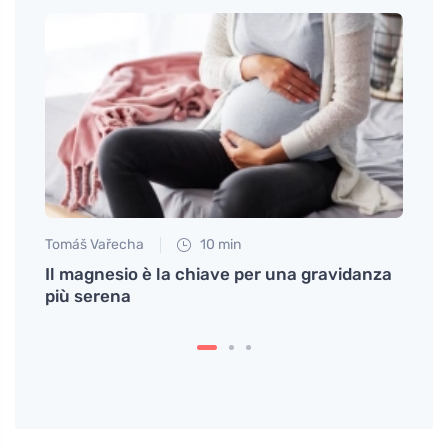
Tomáš Vařecha
10 min
Tomáš
sce
Il magnesio è la chiave per una gravidanza
Minim
più serena
stanz