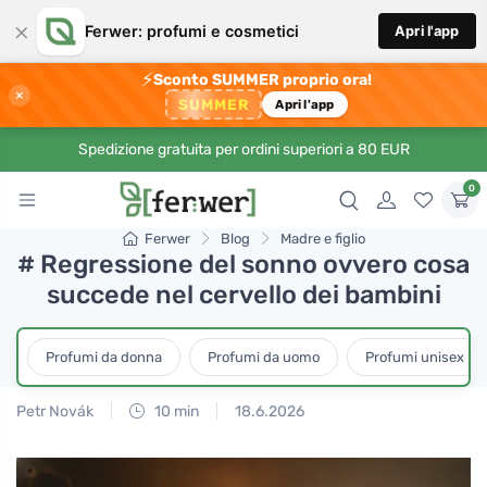
×
Ferwer: profumi e cosmetici
Apri l'app
⚡
Sconto SUMMER proprio ora!
×
SUMMER
Apri l'app
Spedizione gratuita per ordini superiori a 80 EUR
0
Ferwer
Blog
Madre e figlio
# Regressione del sonno ovvero cosa
succede nel cervello dei bambini
Profumi da donna
Profumi da uomo
Profumi unisex
Petr Novák
10 min
18.6.2026