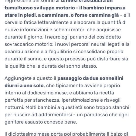
regressione del sonno
a 12 mesi si associa a un
tumultuoso sviluppo motorio - il bambino impara a
stare in piedi, a camminare, o forse cammina già
- e il
cervello fatica letteralmente a elaborare la quantità di
nuove informazioni e schemi motori che acquisisce
durante il giorno. I neurologi parlano del cosiddetto
sovraccarico motorio: i nuovi percorsi neurali legati alla
deambulazione e all'equilibrio si consolidano proprio
durante il sonno, e questo processo può disturbare sia
la qualità che la durata del sonno stesso.
Aggiungete a questo il
passaggio da due sonnellini
diurni a uno solo
, che tipicamente avviene proprio
intorno al dodicesimo mese, e abbiamo la ricetta
perfetta per stanchezza, iperstimolazione e risvegli
notturni. Molti bambini a quest'età sono troppo stanchi
per riuscire ad addormentarsi - un paradosso che ogni
genitore esausto conosce bene.
Il diciottesimo mese porta poi probabilmente il balzo di