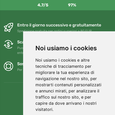
4,7/5
97%
Entro il giorno successivo e gratuitamente
Spedizione gratuita per ordini superiori a 80 EUR
Scambi e resi gratuiti
Noi usiamo i cookies
Puoi restituire o cambiare il tuo ordine in qualsiasi momento
entro 90 giorni
Noi usiamo i cookies e altre
Sosteniamo Trees.org
tecniche di tracciamento per
Per ogni ordine piantiamo un albero! Leggi di più
Chi siamo
.
migliorare la tua esperienza di
navigazione nel nostro sito, per
mostrarti contenuti personalizzati
e annunci mirati, per analizzare il
traffico sul nostro sito, e per
capire da dove arrivano i nostri
visitatori.