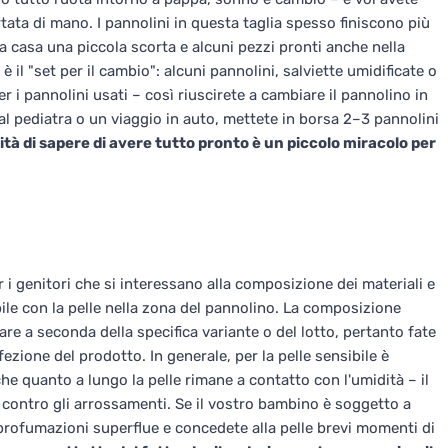
ata di mano. I pannolini in questa taglia spesso finiscono più
 a casa una piccola scorta e alcuni pezzi pronti anche nella
il "set per il cambio": alcuni pannolini, salviette umidificate o
r i pannolini usati – così riuscirete a cambiare il pannolino in
l pediatra o un viaggio in auto, mettete in borsa 2–3 pannolini
lità di sapere di avere tutto pronto è un piccolo miracolo per
i genitori che si interessano alla composizione dei materiali e
bile con la pelle nella zona del pannolino. La composizione
riare a seconda della specifica variante o del lotto, pertanto fate
ezione del prodotto. In generale, per la pelle sensibile è
he quanto a lungo la pelle rimane a contatto con l'umidità – il
contro gli arrossamenti. Se il vostro bambino è soggetto a
 profumazioni superflue e concedete alla pelle brevi momenti di