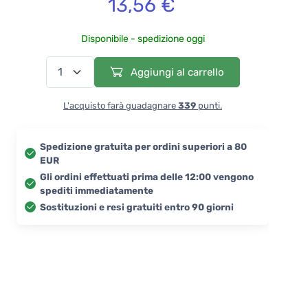
13,56 €
Disponibile - spedizione oggi
Aggiungi al carrello
L'acquisto farà guadagnare
339
punti.
Spedizione gratuita per ordini superiori a 80
EUR
Gli ordini effettuati prima delle 12:00 vengono
spediti immediatamente
Sostituzioni e resi gratuiti entro 90 giorni