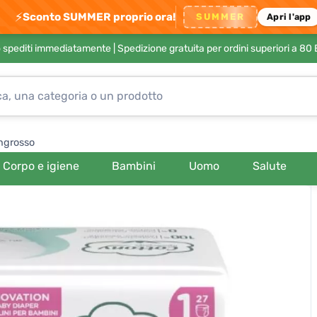
⚡
Sconto SUMMER proprio ora!
SUMMER
Apri l'app
no spediti immediatamente |
Spedizione gratuita per ordini superiori a 80
ngrosso
Corpo e igiene
Bambini
Uomo
Salute