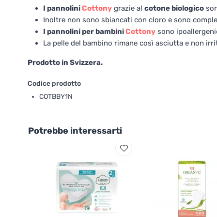
I pannolini
Cottony
grazie al
cotone biologico
sono
Inoltre non sono sbiancati con cloro e sono complet
I pannolini per bambini
Cottony
sono ipoallergenic
La pelle del bambino rimane così asciutta e non irri
Prodotto in Svizzera.
Codice prodotto
COTBBY1N
Potrebbe interessarti