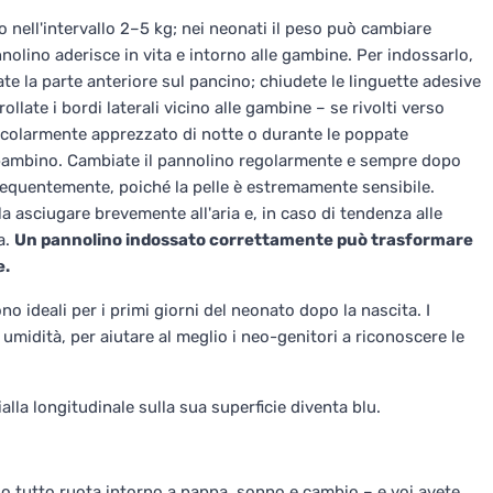
o nell'intervallo 2–5 kg; nei neonati il peso può cambiare
olino aderisce in vita e intorno alle gambine. Per indossarlo,
iate la parte anteriore sul pancino; chiudete le linguette adesive
late i bordi laterali vicino alle gambine – se rivolti verso
articolarmente apprezzato di notte o durante le poppate
 bambino. Cambiate il pannolino regolarmente e sempre dopo
requentemente, poiché la pelle è estremamente sensibile.
la asciugare brevemente all'aria e, in caso di tendenza alle
a.
Un pannolino indossato correttamente può trasformare
e.
no ideali per i primi giorni del neonato dopo la nascita. I
 umidità, per aiutare al meglio i neo-genitori a riconoscere le
alla longitudinale sulla sua superficie diventa blu.
do tutto ruota intorno a pappa, sonno e cambio – e voi avete