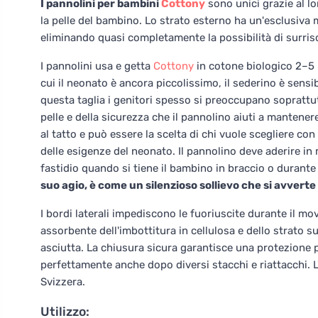
I pannolini per bambini
Cottony
sono unici grazie al lo
la pelle del bambino. Lo strato esterno ha un'esclusiva 
eliminando quasi completamente la possibilità di surrisc
I pannolini usa e getta
Cottony
in cotone biologico 2–5 
cui il neonato è ancora piccolissimo, il sederino è sens
questa taglia i genitori spesso si preoccupano soprattut
pelle e della sicurezza che il pannolino aiuti a mantene
al tatto e può essere la scelta di chi vuole scegliere con
delle esigenze del neonato. Il pannolino deve aderire i
fastidio quando si tiene il bambino in braccio o durante
suo agio, è come un silenzioso sollievo che si avverte
I bordi laterali impediscono le fuoriuscite durante il m
assorbente dell'imbottitura in cellulosa e dello strato s
asciutta. La chiusura sicura garantisce una protezione p
perfettamente anche dopo diversi stacchi e riattacchi. L'
Svizzera.
Utilizzo: