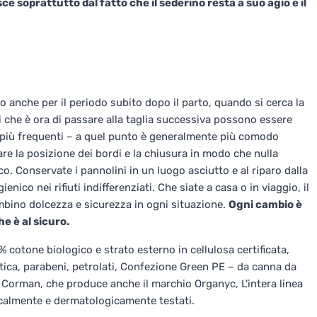
ce soprattutto dal fatto che il sederino resta a suo agio e il
so anche per il periodo subito dopo il parto, quando si cerca la
li che è ora di passare alla taglia successiva possono essere
ite più frequenti – a quel punto è generalmente più comodo
are la posizione dei bordi e la chiusura in modo che nulla
 Conservate i pannolini in un luogo asciutto e al riparo dalla
ienico nei rifiuti indifferenziati. Che siate a casa o in viaggio, il
ambino dolcezza e sicurezza in ogni situazione.
Ogni cambio è
e è al sicuro.
cotone biologico e strato esterno in cellulosa certificata,
stica, parabeni, petrolati, Confezione Green PE – da canna da
 Corman, che produce anche il marchio Organyc, L'intera linea
calmente e dermatologicamente testati.