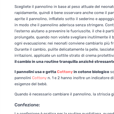
Scegliete il pannolino in base al peso attuale del neonat
rapidamente, quindi è bene osservare anche come il pann
aprite il pannolino, infilatelo sotto il sederino e appogg
in modo che il pannolino aderisca senza stringere. Control
l'esterno aiutano a prevenire le fuoriuscite, il che è p
prolungate, quando non volete svegliare inutilmente il
ogni evacuazione; nei neonati conviene cambiarlo più f
Durante il cambio, pulite delicatamente la pelle, lasciate
irritazioni, applicate un sottile strato di crema protettiv
il cambio in una routine tranquilla anziché stressant
I pannolini usa e getta
Cottony
in cotone biologico
so
pannolini
Cottony
n. 1 e 2 hanno inoltre un indicatore di
esigenze del bebè.
Quando è necessario cambiare il pannolino, la striscia gi
Confezione:
La confezione è pratica per la routine quotidiana, quan