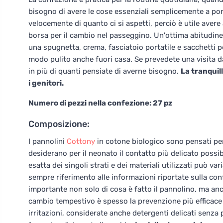
bisogno di avere le cose essenziali semplicemente a port
velocemente di quanto ci si aspetti, perciò è utile avere
borsa per il cambio nel passeggino. Un'ottima abitudine è 
una spugnetta, crema, fasciatoio portatile e sacchetti pe
modo pulito anche fuori casa. Se prevedete una visita da
in più di quanti pensiate di averne bisogno.
La tranquil
i genitori.
Numero di pezzi nella confezione: 27 pz
Composizione:
I pannolini
Cottony
in cotone biologico sono pensati per 
desiderano per il neonato il contatto più delicato possi
esatta dei singoli strati e dei materiali utilizzati può va
sempre riferimento alle informazioni riportate sulla conf
importante non solo di cosa è fatto il pannolino, ma anc
cambio tempestivo è spesso la prevenzione più efficace 
irritazioni, considerate anche detergenti delicati senza