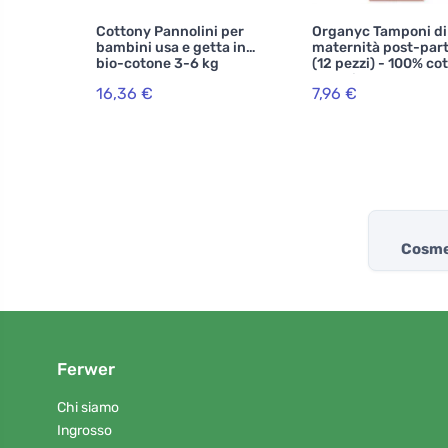
Cottony Pannolini per
Organyc Tamponi di
bambini usa e getta in
maternità post-pa
bio-cotone 3-6 kg
(12 pezzi) - 100% co
organico, 6 gocce
16,36 €
7,96 €
Cosmet
Ferwer
Chi siamo
Ingrosso