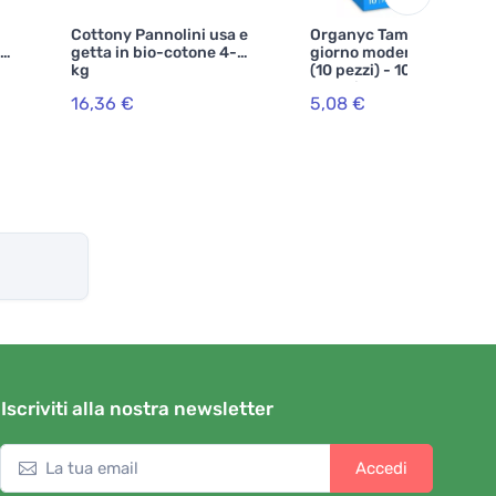
Cottony Pannolini usa e
Organyc Tamponi da
IO
getta in bio-cotone 4-9
giorno moderati con ali
kg
(10 pezzi) - 100% cotone
organico, 3 gocce
16,36 €
5,08 €
Iscriviti alla nostra newsletter
Accedi