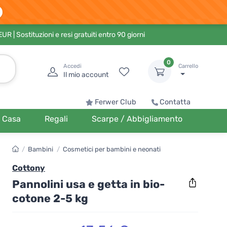
 EUR
| Sostituzioni e resi gratuiti entro 90 giorni
0
Accedi
Carrello
Il mio account
Ferwer Club
Contatta
Casa
Regali
Scarpe / Abbigliamento
/
Bambini
/
Cosmetici per bambini e neonati
Cottony
Pannolini usa e getta in bio-
cotone 2-5 kg