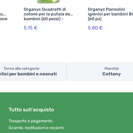
Organyc Quadretti di
Organyc Pannolini
rtum
cotone per la pulizia dei
igienici per bambini B
tone
bambini (60 pezzi) -
(60 pz)
100% cotone biologico
5,15 €
5,80 €
Torna alla categoria
Marchio
ici per bambini e neonati
Cottony
Tutto sull'acquisto
Trasporto e pagamento
Scambi, restituzioni e reclami