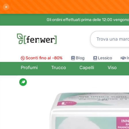
×
Gli ordini effettuati prima delle 12:00 vengo
Sconti fino al -80%
Blog
Lessico
I
Profumi
Trucco
Capelli
Viso