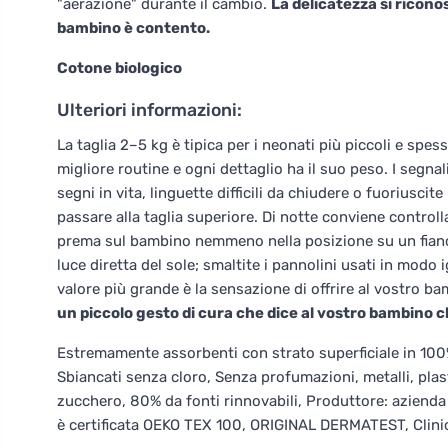
"aerazione" durante il cambio.
La delicatezza si riconos
bambino è contento.
Cotone biologico
Ulteriori informazioni:
La taglia 2–5 kg è tipica per i neonati più piccoli e spes
migliore routine e ogni dettaglio ha il suo peso. I segna
segni in vita, linguette difficili da chiudere o fuoriusc
passare alla taglia superiore. Di notte conviene controll
prema sul bambino nemmeno nella posizione su un fianco.
luce diretta del sole; smaltite i pannolini usati in modo ig
valore più grande è la sensazione di offrire al vostro b
un piccolo gesto di cura che dice al vostro bambino ch
Estremamente assorbenti con strato superficiale in 100% 
Sbiancati senza cloro, Senza profumazioni, metalli, pla
zucchero, 80% da fonti rinnovabili, Produttore: azienda
è certificata OEKO TEX 100, ORIGINAL DERMATEST, Clini