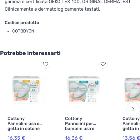
gamma è certificata OEKO TEX 100, ORIGINAL DERMATEST
Clinicamente e dermatologicamente testati.
Codice prodotto
COTBBY3N
Potrebbe interessarti
Cottony
Cottony
Cottony
Pannolini usa e
Pannolini per
Pannolin
getta in cotone
bambini usa e
getta in
biologico 7-18 kg
getta in bio-
cotone 
16,35 €
16,36 €
13,56 
cotone 3-6 kg