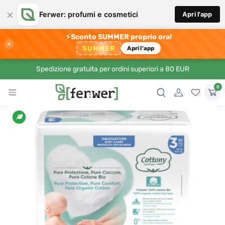
×
Ferwer: profumi e cosmetici
Apri l'app
⚡
Sconto SUMMER proprio ora!
×
SUMMER
Apri l'app
Spedizione gratuita per ordini superiori a 80 EUR
0