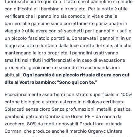
fuoriuscite più frequenti o il fatto che il pannolino si chiude
con difficoltà e il bambino è irrequieto. Per la notte è utile
verificare che il pannolino sia comodo in vita e che le
barriere alle gambine siano correttamente posizionate; in
viaggio è utile avere con sé sacchetti per i pannolini usati e
un piccolo fasciatoio portatile. Conservate i pannolini in un
luogo asciutto e lontano dalla luce diretta del sole, affinché
mantengano le loro proprietà. I pannolini usati vanno
smaltiti nei rifiuti indifferenziati e in caso di evacuazione
procedete igienicamente secondo le raccomandazioni
abituali.
Ogni cambio è un piccolo rituale di cura con cui
dite al Vostro bambino: "Sono qui con te."
Eccezionalmente assorbenti con strato superficiale in 100%
cotone biologico e strato esterno in cellulosa certificata
Sbiancati senza cloro Senza profumazioni, metalli, plastica,
parabeni, petrolati Confezione Green PE – da canna da
zucchero, 80% da fonti rinnovabili Produttore: azienda
Corman, che produce anche il marchio Organyc L'intera