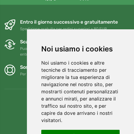
Entro il giorno successivo e gratuitamente
Spedizione gratuita per ordini superiori a 80 EUR
Scambi e resi gratuiti
Noi usiamo i cookies
Puoi restituire o cambiare il tuo ordine in qualsiasi momento
entro 90 giorni
Noi usiamo i cookies e altre
Sosteniamo Trees.org
tecniche di tracciamento per
Per ogni ordine piantiamo un albero! Leggi di più
Chi siamo
.
migliorare la tua esperienza di
navigazione nel nostro sito, per
mostrarti contenuti personalizzati
e annunci mirati, per analizzare il
traffico sul nostro sito, e per
capire da dove arrivano i nostri
visitatori.