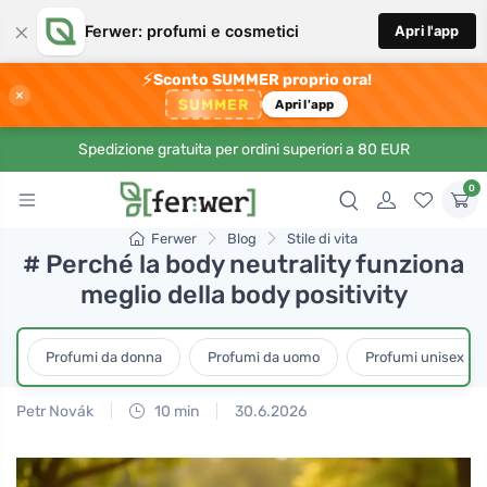
×
Ferwer: profumi e cosmetici
Apri l'app
⚡
Sconto SUMMER proprio ora!
×
SUMMER
Apri l'app
Spedizione gratuita per ordini superiori a 80 EUR
0
Ferwer
Blog
Stile di vita
# Perché la body neutrality funziona
meglio della body positivity
Profumi da donna
Profumi da uomo
Profumi unisex
Petr Novák
10 min
30.6.2026