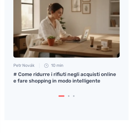
e
Petr Novák
10 min
Petr N
# Come ridurre i rifiuti negli acquisti online
Come 
e fare shopping in modo intelligente
altri