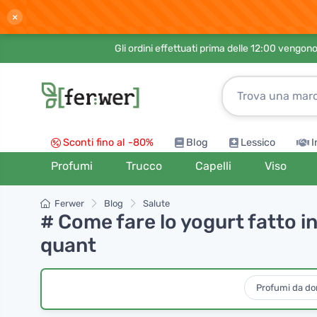
×
Gli ordini effettuati prima delle 12:00 vengo
Sconti fino al -80%
Blog
Lessico
I
Profumi
Trucco
Capelli
Viso
Ferwer
Blog
Salute
# Come fare lo yogurt fatto in
quant
Profumi da d