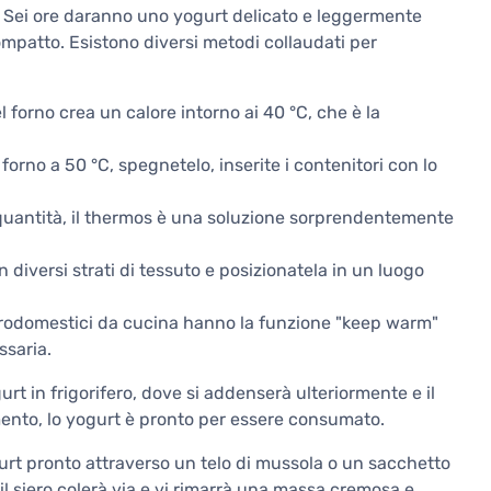
o. Sei ore daranno uno yogurt delicato e leggermente
mpatto. Esistono diversi metodi collaudati per
 forno crea un calore intorno ai 40 °C, che è la
 forno a 50 °C, spegnetelo, inserite i contenitori con lo
quantità, il thermos è una soluzione sorprendentemente
n diversi strati di tessuto e posizionatela in un luogo
trodomestici da cucina hanno la funzione "keep warm"
saria.
urt in frigorifero, dove si addenserà ulteriormente e il
mento, lo yogurt è pronto per essere consumato.
yogurt pronto attraverso un telo di mussola o un sacchetto
 il siero colerà via e vi rimarrà una massa cremosa e