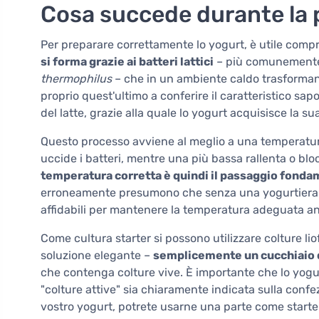
Cosa succede durante la 
Per preparare correttamente lo yogurt, è utile compr
si forma grazie ai batteri lattici
– più comunemen
thermophilus
– che in un ambiente caldo trasformano i
proprio quest'ultimo a conferire il caratteristico sa
del latte, grazie alla quale lo yogurt acquisisce la s
Questo processo avviene al meglio a una temperatur
uccide i batteri, mentre una più bassa rallenta o b
temperatura corretta è quindi il passaggio fonda
erroneamente presumono che senza una yogurtiera no
affidabili per mantenere la temperatura adeguata a
Come cultura starter si possono utilizzare colture li
soluzione elegante –
semplicemente un cucchiaio di
che contenga colture vive. È importante che lo yogurt
"colture attive" sia chiaramente indicata sulla conf
vostro yogurt, potrete usarne una parte come starter pe