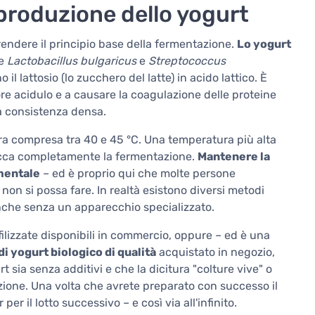
produzione dello yogurt
endere il principio base della fermentazione.
Lo yogurt
te
Lactobacillus bulgaricus
e
Streptococcus
l lattosio (lo zucchero del latte) in acido lattico. È
pore acidulo e a causare la coagulazione delle proteine
ua consistenza densa.
a compresa tra 40 e 45 °C. Una temperatura più alta
locca completamente la fermentazione.
Mantenere la
mentale
– ed è proprio qui che molte persone
n si possa fare. In realtà esistono diversi metodi
nche senza un apparecchio specializzato.
ofilizzate disponibili in commercio, oppure – ed è una
 yogurt biologico di qualità
acquistato in negozio,
 sia senza additivi e che la dicitura "colture vive" o
ezione. Una volta che avrete preparato con successo il
r il lotto successivo – e così via all'infinito.