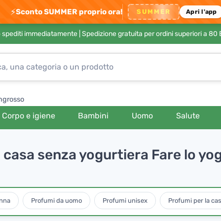
⚡
Sconto SUMMER proprio ora!
SUMMER
Apri l'app
no spediti immediatamente |
Spedizione gratuita per ordini superiori a 80
ngrosso
Corpo e igiene
Bambini
Uomo
Salute
 casa senza yogurtiera Fare lo yog
onna
Profumi da uomo
Profumi unisex
Profumi per la cas