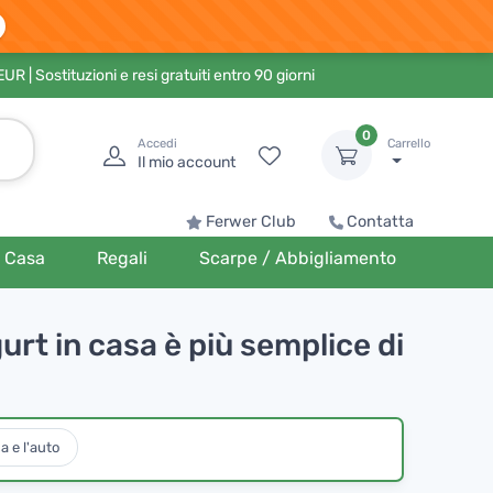
 EUR
| Sostituzioni e resi gratuiti entro 90 giorni
0
Accedi
Carrello
Il mio account
Ferwer Club
Contatta
Casa
Regali
Scarpe / Abbigliamento
urt in casa è più semplice di
a e l'auto