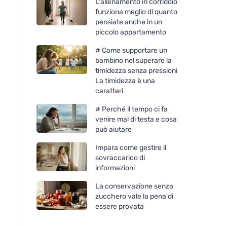
L'allenamento in corridoio
funziona meglio di quanto
pensiate anche in un
piccolo appartamento
# Come supportare un
bambino nel superare la
timidezza senza pressioni
La timidezza è una
caratteri
# Perché il tempo ci fa
venire mal di testa e cosa
può aiutare
Impara come gestire il
Mulieres Compresse per
sovraccarico di
lavastoviglie - tutto in uno
informazioni
BIO (25 pezzi) - con
certificazione ecocert
La conservazione senza
zucchero vale la pena di
essere provata