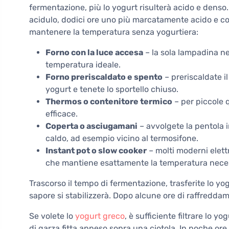
fermentazione, più lo yogurt risulterà acido e dens
acidulo, dodici ore uno più marcatamente acido e co
mantenere la temperatura senza yogurtiera:
Forno con la luce accesa
– la sola lampadina nel
temperatura ideale.
Forno preriscaldato e spento
– preriscaldate il
yogurt e tenete lo sportello chiuso.
Thermos o contenitore termico
– per piccole 
efficace.
Coperta o asciugamani
– avvolgete la pentola i
caldo, ad esempio vicino al termosifone.
Instant pot o slow cooker
– molti moderni elet
che mantiene esattamente la temperatura neces
Trascorso il tempo di fermentazione, trasferite lo yog
sapore si stabilizzerà. Dopo alcune ore di raffredda
Se volete lo
yogurt greco
, è sufficiente filtrare lo 
di garza fitta appeso sopra una ciotola. In poche ore