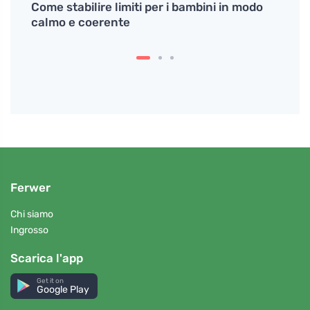
Come stabilire limiti per i bambini in modo
Il ra
 La
calmo e coerente
per f
Ferwer
Chi siamo
Ingrosso
Scarica l'app
Get it on
Google Play