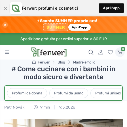
×
Ferwer: profumi e cosmetici
Apri l'app
⚡
Sconto SUMMER proprio ora!
×
SUMMER
Apri l'app
Spedizione gratuita per ordini superiori a 80 EUR
0
Ferwer
Blog
Madre e figlio
# Come cucinare con i bambini in
modo sicuro e divertente
Profumi da donna
Profumi da uomo
Profumi unisex
Petr Novák
9 min
9.5.2026