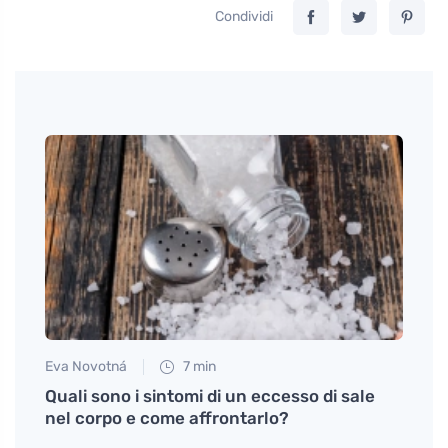
Condividi
Eva Novotná
7 min
Jan S
a
Quali sono i sintomi di un eccesso di sale
Trova
nel corpo e come affrontarlo?
fran