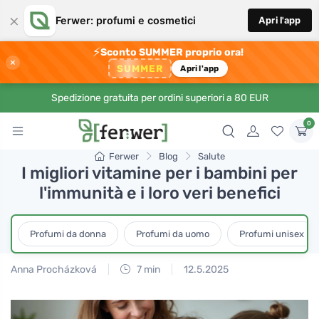
×
Ferwer: profumi e cosmetici
Apri l'app
⚡
Sconto SUMMER proprio ora!
×
SUMMER
Apri l'app
Spedizione gratuita per ordini superiori a 80 EUR
0
Ferwer
Blog
Salute
I migliori vitamine per i bambini per
l'immunità e i loro veri benefici
Profumi da donna
Profumi da uomo
Profumi unisex
Anna Procházková
7 min
12.5.2025