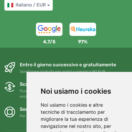
Italiano / EUR
4,7/5
97%
Entro il giorno successivo e gratuitamente
Spedizione gratuita per ordini superiori a 80 EUR
Scambi e resi gratuiti
Noi usiamo i cookies
Puoi restituire o cambiare il tuo ordine in qualsiasi momento
entro 90 giorni
Noi usiamo i cookies e altre
Sosteniamo Trees.org
tecniche di tracciamento per
Per ogni ordine piantiamo un albero! Leggi di più
Chi siamo
.
migliorare la tua esperienza di
navigazione nel nostro sito, per