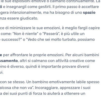
 le sue esplosioni emotive o calmarlo continuamente. La
ti
e insegnargli come gestirli. Il primo passo è accettare
agera intenzionalmente, ma ha bisogno di uno
spazio
nza essere giudicato.
ce di minimizzare le sue emozioni, è meglio fargli capire
 come: "Non è niente" o "Passerà", è più utile un
 è successo?" o "Vedo che sei molto turbato, possiamo
ie
per affrontare le proprie emozioni. Per alcuni bambini
lassamento
, altri si calmano con attività creative come
ino è diverso, quindi è importante provare diversi
i.
a con se stesso. Un bambino emotivamente labile spesso
alcosa che non va". Incoraggiare, apprezzare i suoi
ta dei suoi punti di forza lo aiuterà a ottenere un