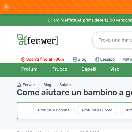
×
Gli ordini effettuati prima delle 12:00 vengo
Sconti fino al -80%
Blog
Lessico
I
Profumi
Trucco
Capelli
Viso
Ferwer
Blog
Salute
Come aiutare un bambino a ges
Profumi da donna
Profumi da uomo
Pro