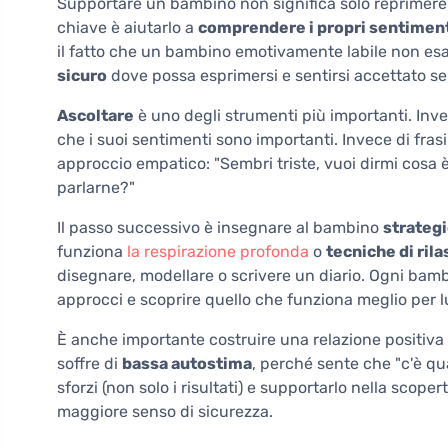
Supportare un bambino non significa solo reprimere
chiave è aiutarlo a
comprendere i propri sentimen
il fatto che un bambino emotivamente labile non es
sicuro
dove possa esprimersi e sentirsi accettato se
Ascoltare
è uno degli strumenti più importanti. Inve
che i suoi sentimenti sono importanti. Invece di frasi
approccio empatico: "Sembri triste, vuoi dirmi cosa
parlarne?"
Il passo successivo è insegnare al bambino
strateg
funziona
la respirazione profonda
o
tecniche di ri
disegnare, modellare o scrivere un diario. Ogni bamb
approcci e scoprire quello che funziona meglio per lu
È anche importante costruire una relazione positiv
soffre di
bassa autostima
, perché sente che "c'è qu
sforzi (non solo i risultati) e supportarlo nella scoper
maggiore senso di sicurezza.