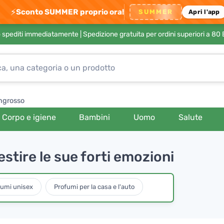
⚡
Sconto SUMMER proprio ora!
SUMMER
Apri l'app
no spediti immediatamente |
Spedizione gratuita per ordini superiori a 80
ngrosso
Corpo e igiene
Bambini
Uomo
Salute
tire le sue forti emozioni
fumi unisex
Profumi per la casa e l'auto