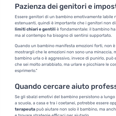
Pazienza dei genitori e impost
Essere genitori di un bambino emotivamente labile no
estenuanti, quindi è importante che i genitori non di
limiti chiari e gentili
è fondamentale: il bambino ha 
ma al contempo ha bisogno di sentirsi supportato.
Quando un bambino manifesta emozioni forti, non è ut
mostrargli che le emozioni non sono una minaccia, ma
bambino urla o è aggressivo, invece di punirlo, può
che sei molto arrabbiato, ma urlare e picchiare le c
esprimerlo."
Quando cercare aiuto profes
Se gli sbalzi emotivi del bambino persistono a lung
a scuola, a casa e tra i coetanei, potrebbe essere op
terapeuta
può aiutare non solo il bambino, ma anche
e trovare strategie efficaci per aiutarlo.