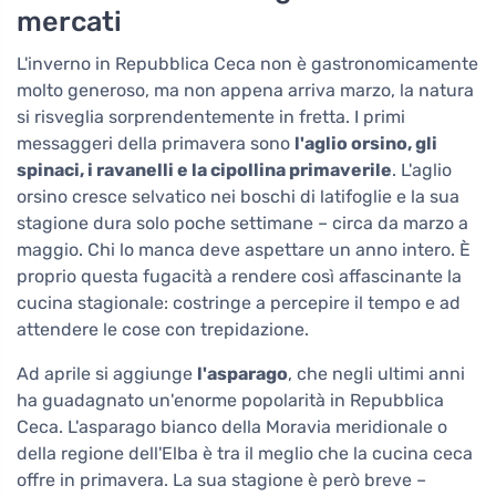
mercati
L'inverno in Repubblica Ceca non è gastronomicamente
molto generoso, ma non appena arriva marzo, la natura
si risveglia sorprendentemente in fretta. I primi
messaggeri della primavera sono
l'aglio orsino, gli
spinaci, i ravanelli e la cipollina primaverile
. L'aglio
orsino cresce selvatico nei boschi di latifoglie e la sua
stagione dura solo poche settimane – circa da marzo a
maggio. Chi lo manca deve aspettare un anno intero. È
proprio questa fugacità a rendere così affascinante la
cucina stagionale: costringe a percepire il tempo e ad
attendere le cose con trepidazione.
Ad aprile si aggiunge
l'asparago
, che negli ultimi anni
ha guadagnato un'enorme popolarità in Repubblica
Ceca. L'asparago bianco della Moravia meridionale o
della regione dell'Elba è tra il meglio che la cucina ceca
offre in primavera. La sua stagione è però breve –