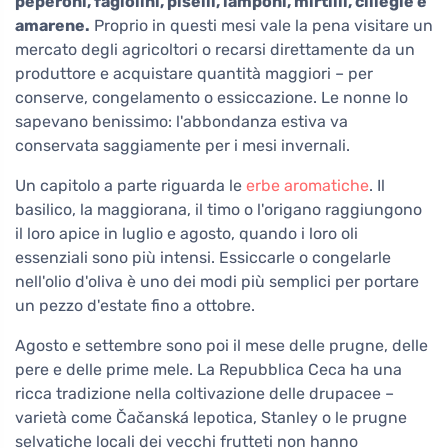
peperoni, fagiolini, piselli, lamponi, mirtilli, ciliegie e
amarene.
Proprio in questi mesi vale la pena visitare un
mercato degli agricoltori o recarsi direttamente da un
produttore e acquistare quantità maggiori – per
conserve, congelamento o essiccazione. Le nonne lo
sapevano benissimo: l'abbondanza estiva va
conservata saggiamente per i mesi invernali.
Un capitolo a parte riguarda le
erbe aromatiche
. Il
basilico, la maggiorana, il timo o l'origano raggiungono
il loro apice in luglio e agosto, quando i loro oli
essenziali sono più intensi. Essiccarle o congelarle
nell'olio d'oliva è uno dei modi più semplici per portare
un pezzo d'estate fino a ottobre.
Agosto e settembre sono poi il mese delle prugne, delle
pere e delle prime mele. La Repubblica Ceca ha una
ricca tradizione nella coltivazione delle drupacee –
varietà come Čačanská lepotica, Stanley o le prugne
selvatiche locali dei vecchi frutteti non hanno