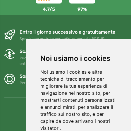
4,7/5
97%
Entro il giorno successivo e gratuitamente
Spedizione gratuita per ordini superiori a 80 EUR
Scambi e resi gratuiti
Noi usiamo i cookies
Puoi restituire o cambiare il tuo ordine in qualsiasi momento
entro 90 giorni
Noi usiamo i cookies e altre
Sosteniamo Trees.org
tecniche di tracciamento per
Per ogni ordine piantiamo un albero! Leggi di più
Chi siamo
.
migliorare la tua esperienza di
navigazione nel nostro sito, per
mostrarti contenuti personalizzati
e annunci mirati, per analizzare il
traffico sul nostro sito, e per
capire da dove arrivano i nostri
visitatori.