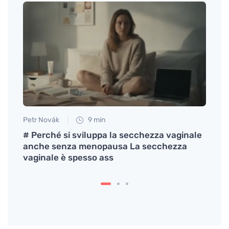
Petr Novák
9 min
Petr N
# Perché si sviluppa la secchezza vaginale
# Pli
anche senza menopausa La secchezza
preve
vaginale è spesso ass