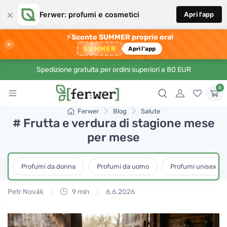
×
Ferwer: profumi e cosmetici
Apri l'app
⚡
Sconto SUMMER proprio ora!
×
SUMMER
Apri l'app
Spedizione gratuita per ordini superiori a 80 EUR
0
Ferwer
Blog
Salute
# Frutta e verdura di stagione mese
per mese
Profumi da donna
Profumi da uomo
Profumi unisex
Petr Novák
9 min
6.6.2026