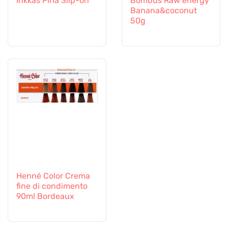
Inkkas Pina Slip-on
Bombus Raw energy
Banana&coconut
50g
Henné Color Crema
fine di condimento
90ml Bordeaux