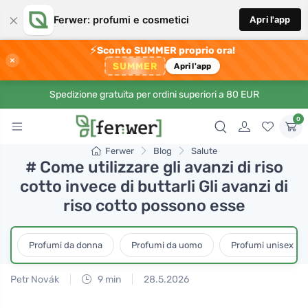
×
Ferwer: profumi e cosmetici
Apri l'app
⚡
Sconto SUMMER proprio ora!
×
SUMMER
Apri l'app
Spedizione gratuita per ordini superiori a 80 EUR
0
Ferwer
Blog
Salute
# Come utilizzare gli avanzi di riso
cotto invece di buttarli Gli avanzi di
riso cotto possono esse
Profumi da donna
Profumi da uomo
Profumi unisex
Petr Novák
9 min
28.5.2026