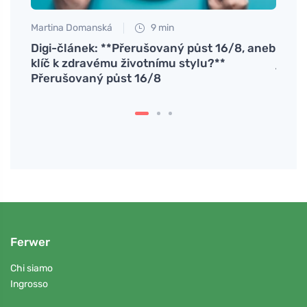
Martina Domanská
9 min
Petr N
Digi-článek: **Přerušovaný půst 16/8, aneb
# Co 
klíč k zdravému životnímu stylu?**
jater
Přerušovaný půst 16/8
(NAF
Ferwer
Chi siamo
Ingrosso