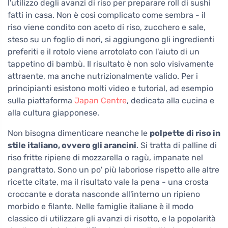
l'utilizzo degli avanzi di riso per preparare roll di sushi
fatti in casa. Non è così complicato come sembra - il
riso viene condito con aceto di riso, zucchero e sale,
steso su un foglio di nori, si aggiungono gli ingredienti
preferiti e il rotolo viene arrotolato con l'aiuto di un
tappetino di bambù. Il risultato è non solo visivamente
attraente, ma anche nutrizionalmente valido. Per i
principianti esistono molti video e tutorial, ad esempio
sulla piattaforma
Japan Centre
, dedicata alla cucina e
alla cultura giapponese.
Non bisogna dimenticare neanche le
polpette di riso in
stile italiano, ovvero gli arancini
. Si tratta di palline di
riso fritte ripiene di mozzarella o ragù, impanate nel
pangrattato. Sono un po' più laboriose rispetto alle altre
ricette citate, ma il risultato vale la pena - una crosta
croccante e dorata nasconde all'interno un ripieno
morbido e filante. Nelle famiglie italiane è il modo
classico di utilizzare gli avanzi di risotto, e la popolarità